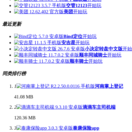
交管12123
开始玩
美团
开始玩
最近更新
Bind定位
开始玩
安吉星
开始玩
小决定转盘中文版
开始
顺丰同城骑士
开始玩
顺丰骑士
开始玩
同类排行榜
1
河南掌上登记
41.08 MB
2
滴滴车主司机端
120.36 MB
3
泰康保险app