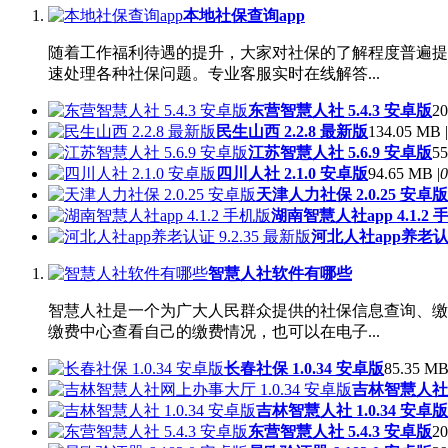
本地社保查询app
随着工作福利待遇的提升，大家对社保的了解程度普遍提
速处理各种社保问题。专业客服实时在线解答...
东营智慧人社 5.4.3 安卓版
20
民生山西 2.2.8 最新版
134.05 MB |
江苏智慧人社 5.6.9 安卓版
55
四川人社 2.1.0 安卓版
94.65 MB |
0
天津人力社保 2.0.25 安卓版
湖南智慧人社app 4.1.2 
河北人社app养老认证 
智慧人社软件有哪些
智慧人社是一个为广大人民群众提供的社保信息查询、缴
缴费中心查看自己的缴费情况，也可以在电子...
长春社保 1.0.34 安卓版
85.35 MB
吉林智慧人社网
吉林智慧人社 1.0.34 安卓版
东营智慧人社 5.4.3 安卓版
20