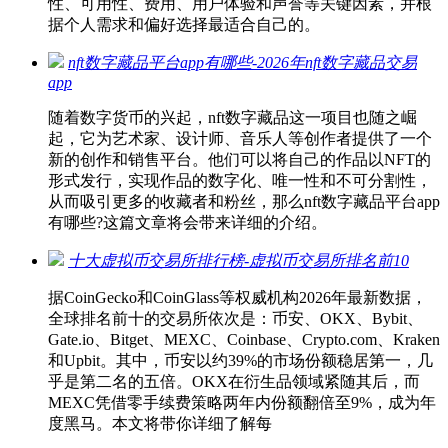
性、可用性、费用、用户体验和声誉等关键因素，并根
据个人需求和偏好选择最适合自己的。
nft数字藏品平台app有哪些-2026年nft数字藏品交易
app
随着数字货币的兴起，nft数字藏品这一项目也随之崛
起，它为艺术家、设计师、音乐人等创作者提供了一个
新的创作和销售平台。他们可以将自己的作品以NFT的
形式发行，实现作品的数字化、唯一性和不可分割性，
从而吸引更多的收藏者和粉丝，那么nft数字藏品平台app
有哪些?这篇文章将会带来详细的介绍。
十大虚拟币交易所排行榜-虚拟币交易所排名前10
据CoinGecko和CoinGlass等权威机构2026年最新数据，
全球排名前十的交易所依次是：币安、OKX、Bybit、
Gate.io、Bitget、MEXC、Coinbase、Crypto.com、Kraken
和Upbit。其中，币安以约39%的市场份额稳居第一，几
乎是第二名的五倍。OKX在衍生品领域紧随其后，而
MEXC凭借零手续费策略两年内份额翻倍至9%，成为年
度黑马。本文将带你详细了解每