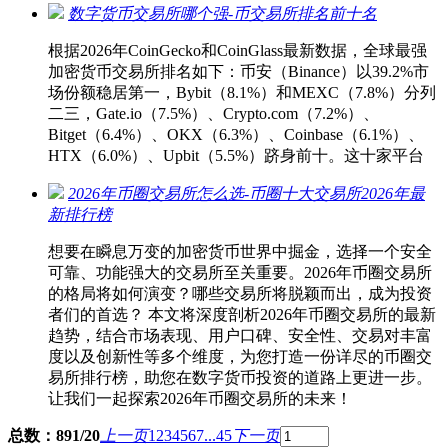
数字货币交易所哪个强-币交易所排名前十名
根据2026年CoinGecko和CoinGlass最新数据，全球最强
加密货币交易所排名如下：币安（Binance）以39.2%市
场份额稳居第一，Bybit（8.1%）和MEXC（7.8%）分列
二三，Gate.io（7.5%）、Crypto.com（7.2%）、
Bitget（6.4%）、OKX（6.3%）、Coinbase（6.1%）、
HTX（6.0%）、Upbit（5.5%）跻身前十。这十家平台
2026年币圈交易所怎么选-币圈十大交易所2026年最
新排行榜
想要在瞬息万变的加密货币世界中掘金，选择一个安全
可靠、功能强大的交易所至关重要。2026年币圈交易所
的格局将如何演变？哪些交易所将脱颖而出，成为投资
者们的首选？ 本文将深度剖析2026年币圈交易所的最新
趋势，结合市场表现、用户口碑、安全性、交易对丰富
度以及创新性等多个维度，为您打造一份详尽的币圈交
易所排行榜，助您在数字货币投资的道路上更进一步。
让我们一起探索2026年币圈交易所的未来！
总数：891/20
上一页
1
2
3
4
5
6
7
...45
下一页