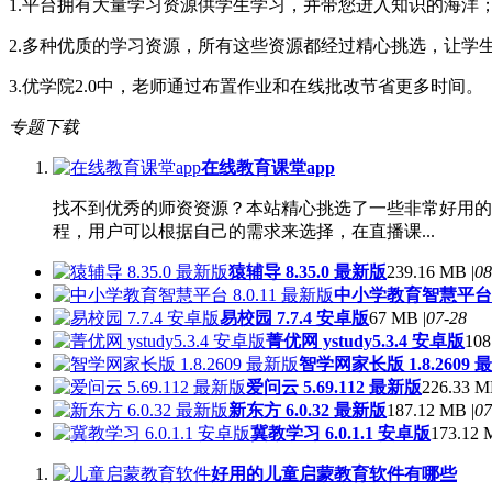
1.平台拥有大量学习资源供学生学习，并带您进入知识的海洋
2.多种优质的学习资源，所有这些资源都经过精心挑选，让学
3.优学院2.0中，老师通过布置作业和在线批改节省更多时间。
专题下载
在线教育课堂app
找不到优秀的师资资源？本站精心挑选了一些非常好用的
程，用户可以根据自己的需求来选择，在直播课...
猿辅导 8.35.0 最新版
239.16 MB |
08
中小学教育智慧平台 8.
易校园 7.7.4 安卓版
67 MB |
07-28
菁优网 ystudy5.3.4 安卓版
108
智学网家长版 1.8.2609 
爱问云 5.69.112 最新版
226.33 M
新东方 6.0.32 最新版
187.12 MB |
07
冀教学习 6.0.1.1 安卓版
173.12 
好用的儿童启蒙教育软件有哪些