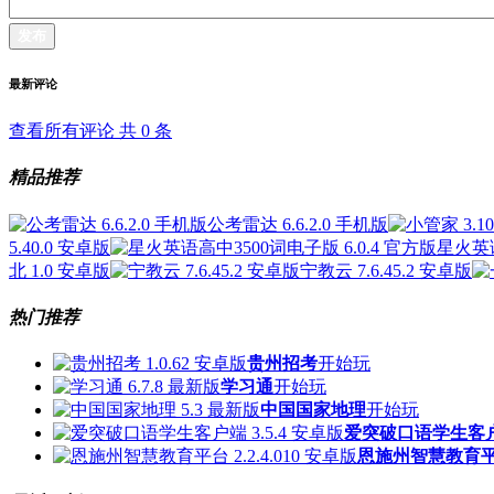
发布
最新评论
查看所有评论 共
0
条
精品推荐
公考雷达 6.6.2.0 手机版
5.40.0 安卓版
星火英语
北 1.0 安卓版
宁教云 7.6.45.2 安卓版
热门推荐
贵州招考
开始玩
学习通
开始玩
中国国家地理
开始玩
爱突破口语学生客
恩施州智慧教育