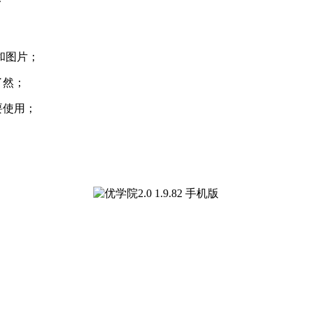
和图片；
了然；
要使用；
。