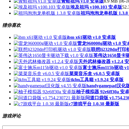
青蛙祖玛 v1.0 安卓版
8.9 MB |
06-1
埃及祖玛 v100.103 安卓版
52.
祖玛泡泡龙单机版 1.3.8
猜你喜欢
ibm x61驱动 v1.0 安卓版
雷龙960000g驱动 v1.0 
联想lj2320dn打印
英伟达1650显卡驱
天外武林修改器 v1.2.4 
富士施乐m115b驱动 v1
菜菜音乐盒 v6.0.5 安卓版
tkfm工具箱 v1.9.24 安卓版
handygamepad汉化版
柚子模拟器 92e6ff30a 安
问道口袋版 v1.754.23
c7游戏平台 1.0.38 最新版
游戏评论