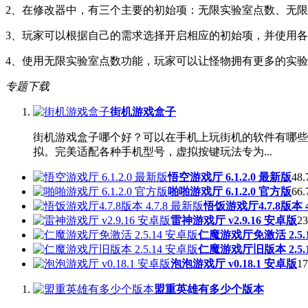
2、在修改器中，有三个主要的初始项：无限实验室点数、无
3、玩家可以根据自己的需求选择开启相应的初始项，并使用
4、使用无限实验室点数功能，玩家可以让怪物拥有更多的实
专题下载
街机游戏盒子
街机游戏盒子哪个好？可以在手机上玩街机的软件有哪些？
拟。完美适配各种手机型号，虚拟按键玩法专为...
悟空游戏厅 6.1.2.0 最新版
48.
啪啪游戏厅 6.1.2.0 官方版
66.
悟饭游戏厅4.7.8版本 4
雷神游戏厅 v2.9.16 安卓版
23
仁魔游戏厅免激活 2.5.
仁魔游戏厅旧版本 2.5.
泡泡游戏厅 v0.18.1 安卓版
17
盟重英雄有多少个版本