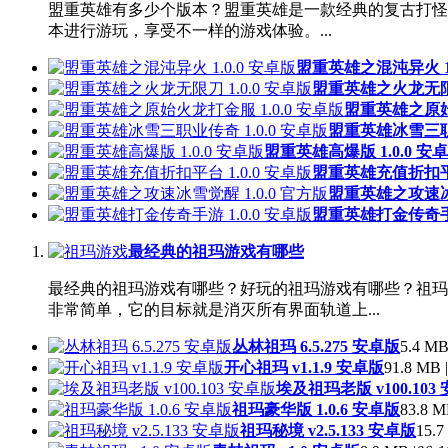
盟重英雄有多少个版本？盟重英雄是一款经典的复古打怪
本进行游玩，享受不一样的游戏体验。...
盟重英雄之混沌异火 1.
盟重英雄之火龙无限刀
盟重英雄之原始火
盟重英雄冰雪三职业
盟重英雄高爆版 1.0.0 安
盟重英雄充值折扣平台
盟重英雄之攻速冰雪
盟重英雄打金传奇手游
最经典的祖玛游戏有哪些
最经典的祖玛游戏有哪些？好玩的祖玛游戏有哪些？祖玛
非常简单，它的目标就是消灭所有界面轨道上...
丛林祖玛 6.5.275 安卓版
5.4 MB
开心祖玛 v1.1.9 安卓版
91.8 MB |
埃及祖玛老版 v100.103
祖玛豪华版 1.0.6 安卓版
83.8 M
祖玛秘境 v2.5.133 安卓版
15.7