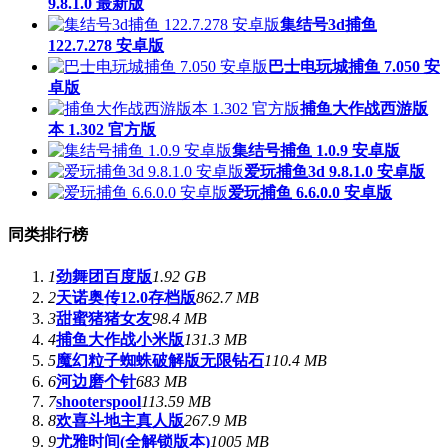
9.8.1.0 最新版
集结号3d捕鱼
122.7.278 安卓版
巴士电玩城捕鱼 7.050 安
卓版
捕鱼大作战西游版
本 1.302 官方版
集结号捕鱼 1.0.9 安卓版
爱玩捕鱼3d 9.8.1.0 安卓版
爱玩捕鱼 6.6.0.0 安卓版
同类排行榜
1
劲舞团百度版
1.92 GB
2
天诺奥传12.0存档版
862.7 MB
3
甜蜜猪猪女友
98.4 MB
4
捕鱼大作战小米版
131.3 MB
5
魔幻粒子蜘蛛破解版无限钻石
110.4 MB
6
河边磨个针
683 MB
7
shooterspool
113.59 MB
8
欢喜斗地主真人版
267.9 MB
9
尤雅时间(全解锁版本)
1005 MB