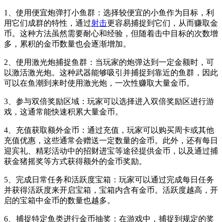
1、使用便宜炮弹打小鱼群：选择较便宜的小鱼作为目标，利
用它们成群的特性，通过
射击
更容易捕捉到它们，从而赚取金
币。这种方法虽然需要耐心和经验，但随着击中目标的次数增
多，累积的金币数量也会逐渐增加。
2、使用激光炮捕捉鱼群：当玩家的炮弹达到一定金额时，可
以激活激光炮。这种武器能够吸引并捕捉到靠近的鱼群，因此
可以在鱼潮到来时使用激光炮，一次性赚取大量金币。
3、参与双倍奖励区域：玩家可以选择进入双倍奖励区进行游
戏，这通常能快速积累大量金币。
4、充值获取额外金币：通过充值，玩家可以购买周卡或其他
充值优惠，这些通常会赠送一定数量的金币。此外，还有每日
迎宾礼、精彩活动中的招财进宝等途径提供金币，以及通过捕
获金猪摇奖等方式获得额外的金币奖励。
5、完成日常任务和活跃度宝箱：玩家可以通过完成每日任务
并获得活跃度来开启宝箱，宝箱内含有金币。活跃度越高，开
启的宝箱中金币的数量也越多。
6、捕捉特定鱼类进行金币抽奖：在游戏中，捕捉到规定的奖