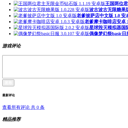
王国两位君主
波古波古无限糖果版 1
老爹披萨店中文版 1.0 安
老爹摩卡咖啡店安卓 1.
星球毁灭模拟器国际版
偶像梦幻祭basic日服 
游戏评论
发布
最新评论
查看所有评论 共
0
条
精品推荐