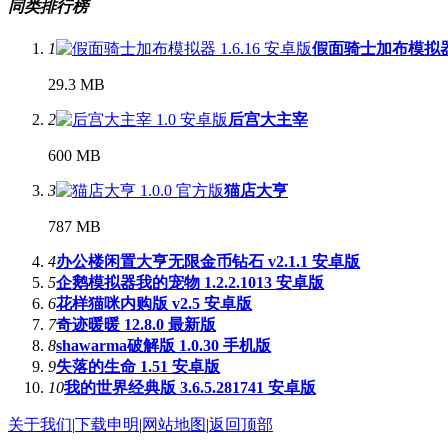
同类排行榜
1
假面骑士加布模拟
29.3 MB
2
后宫大主宰
600 MB
3
猫店大亨
787 MB
4
办公楼闲置大亨无限金币钻石 v2.1.1 安卓版
5
企鹅模拟器我的宠物 1.2.2.1013 安卓版
6
花样猫咪内购版 v2.5 安卓版
7
奇迹暖暖 12.8.0 最新版
8
shawarma破解版 1.0.30 手机版
9
失落的生命 1.51 安卓版
10
我的世界经典版 3.6.5.281741 安卓版
关于我们
|
下载申明
|
网站地图
|
返回顶部