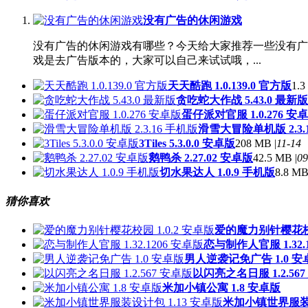
没有广告的休闲游戏
没有广告的休闲游戏有哪些？今天给大家推荐一些没有广
戏是去广告版本的，大家可以自己来试试哦，...
天天酷跑 1.0.139.0 官方版
1.3
贪吃蛇大作战 5.43.0 最新版
蛋仔派对官服 1.0.276 安
滑雪大冒险单机版 2.3.
3Tiles 5.3.0.0 安卓版
208 MB |
11-14
鹅鸭杀 2.27.02 安卓版
42.5 MB |
09
切水果达人 1.0.9 手机版
8.8 MB
猜你喜欢
爱的魔力别针樱花校园
恋与制作人官服 1.32.
男人逆袭记免广告 1.0 安
以闪亮之名日服 1.2.56
米加小镇公寓 1.8 安卓版
米加小镇世界服装设