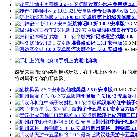
欢喜斗地主免费版 4.4.
传奇召唤师小y版 1.0.
第七幻域无修版 2.5.
荒神记0.1折 1.0.2 安卓版
153 M
极限挑战自行车2汉化
荒神记冰橙游戏版 1.0.2
堆叠修仙记 1.3.1 安卓版
50.3 M
河边磨个针 1.0.0 安卓版
683 MB
手机上的湖北麻将
感受来自湖北的各种麻将玩法，在手机上体验不一样的麻
将对局带给你的新体验。...
仙桃晃晃 2.5.0 安卓版
41 MB |
02-
荆州逞癞子 5.10.42 安卓版
41
武汉麻将红中赖子发
赖子卡五星 6.1 安卓官方版
7
武汉七皮四赖口口翻
荆州红中赖子杠麻将 5
荆州麻将一赖到底 5.10
武汉楚天游卡五星麻将