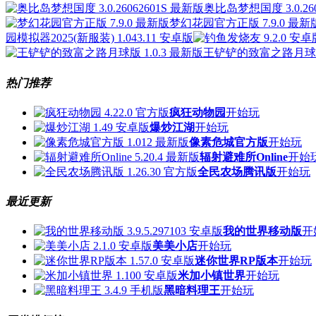
奥比岛梦想国度 3.0.260
梦幻花园官方正版 7.9.0 最新
园模拟器2025(新服装) 1.043.11 安卓版
王铲铲的致富之路月球版 
热门推荐
疯狂动物园
开始玩
爆炒江湖
开始玩
像素危城官方版
开始玩
辐射避难所Online
开始
全民农场腾讯版
开始玩
最近更新
我的世界移动版
开
美美小店
开始玩
迷你世界RP版本
开始玩
米加小镇世界
开始玩
黑暗料理王
开始玩