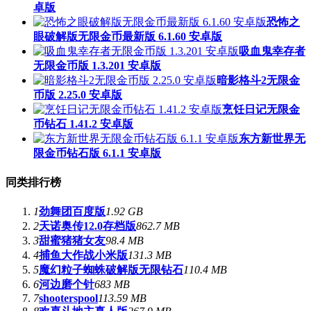
卓版
恐怖之
眼破解版无限金币最新版 6.1.60 安卓版
吸血鬼幸存者
无限金币版 1.3.201 安卓版
暗影格斗2无限金
币版 2.25.0 安卓版
烹饪日记无限金
币钻石 1.41.2 安卓版
东方新世界无
限金币钻石版 6.1.1 安卓版
同类排行榜
1
劲舞团百度版
1.92 GB
2
天诺奥传12.0存档版
862.7 MB
3
甜蜜猪猪女友
98.4 MB
4
捕鱼大作战小米版
131.3 MB
5
魔幻粒子蜘蛛破解版无限钻石
110.4 MB
6
河边磨个针
683 MB
7
shooterspool
113.59 MB