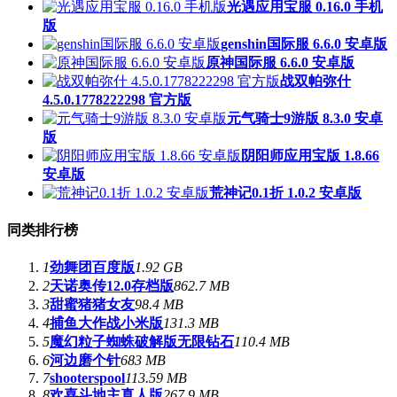
光遇应用宝服 0.16.0 手机
版
genshin国际服 6.6.0 安卓版
原神国际服 6.6.0 安卓版
战双帕弥什
4.5.0.1778222298 官方版
元气骑士9游版 8.3.0 安卓
版
阴阳师应用宝版 1.8.66
安卓版
荒神记0.1折 1.0.2 安卓版
同类排行榜
1
劲舞团百度版
1.92 GB
2
天诺奥传12.0存档版
862.7 MB
3
甜蜜猪猪女友
98.4 MB
4
捕鱼大作战小米版
131.3 MB
5
魔幻粒子蜘蛛破解版无限钻石
110.4 MB
6
河边磨个针
683 MB
7
shooterspool
113.59 MB
8
欢喜斗地主真人版
267.9 MB