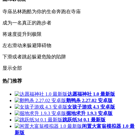
寺庙丛林跑酷为你的生命奔跑在寺庙
成为一名真正的跑步者
将速度提升到极限
左右滑动来躲避障碍物
下滑或者跳起躲避危险的陷阱
显示全部
热门推荐
达愿福神社 1.0 最新版
鹅鸭杀 2.27.02 安卓版
女孩子游戏 4.3 安卓版
掘地求升 1.9.3 安卓版
跳跃纸3d 0.1 最新版
闲置大富翁模拟器 1.0 最
新版