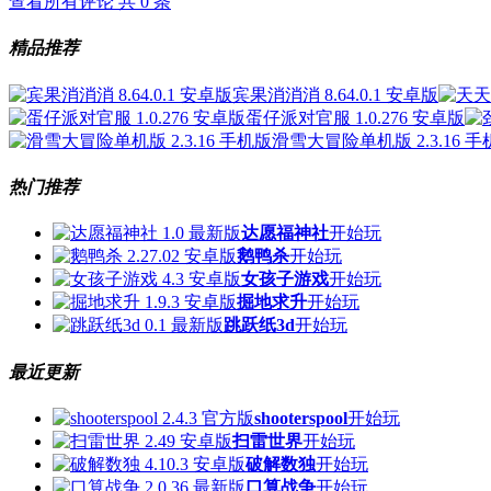
查看所有评论 共
0
条
精品推荐
宾果消消消 8.64.0.1 安卓版
蛋仔派对官服 1.0.276 安卓版
滑雪大冒险单机版 2.3.16 
热门推荐
达愿福神社
开始玩
鹅鸭杀
开始玩
女孩子游戏
开始玩
掘地求升
开始玩
跳跃纸3d
开始玩
最近更新
shooterspool
开始玩
扫雷世界
开始玩
破解数独
开始玩
口算战争
开始玩