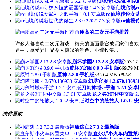
仙境传说爱如初见台服
仙境传说ro
ro仙境传说女武
ro仙境传
画质高的二次元手游推荐
许多人都喜欢二次元游戏，精美的画面是它被玩家们喜欢
界中，享受异世界令人惊叹的景色。小编收集...
崩坏学园2 13.2.8 安卓版
253.17
崩坏3官服 8.9.0 手机版
669.79 M
原神 5.8.0 手机版
335.64 MB |
09-08
幻塔官服 4.2.670.1369
刀剑神域vs手游 1.2.1 安
龙之谷2进化中文版 2.3
时空中的绘旅人 1.0.32 
猜你喜欢
神庙逃亡2 7.3.2 最新版
查尔斯小火车内置菜单 