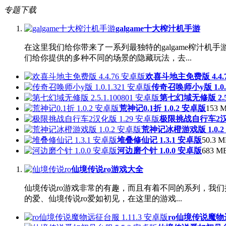
专题下载
galgame十大榨汁机手游
在这里我们给你带来了一系列最独特的galgame榨汁
们给你提供的多种不同的场景的隐藏玩法，去...
欢喜斗地主免费版 4.4.
传奇召唤师小y版 1.0.
第七幻域无修版 2.5.
荒神记0.1折 1.0.2 安卓版
153 M
极限挑战自行车2汉化
荒神记冰橙游戏版 1.0.2
堆叠修仙记 1.3.1 安卓版
50.3 M
河边磨个针 1.0.0 安卓版
683 MB
仙境传说ro游戏大全
仙境传说ro游戏非常的有趣，而且有着不同的系列，我们
的爱、仙境传说ro爱如初见，在这里的游戏...
ro仙境传说魔物远