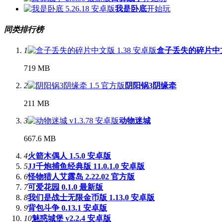
我是卧底
开始玩
同类排行榜
1
盒子丢失的碎片中
719 MB
2
阴阳锅3阴缘牵
211 MB
3
动物迷城
667.6 MB
4
火箭木偶人 1.5.0 安卓版
5
JJ千炮捕鱼经典版 11.0.1.0 安卓版
6
怪物猎人艾露岛 2.22.02 官方版
7
可爱花园 0.1.0 最新版
8
我们是战士无限金币版 1.13.0 安卓版
9
背包斗争 0.13.1 安卓版
10
魅惑城堡 v2.2.4 安卓版