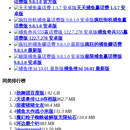
话费版 9.8.1.0 官方版
天天捕鱼赢话费 1.3.7 安
卓版
疯狂街机捕鱼赢
话费版 9.8.1.0 安卓版
捕鱼奇兵555赢
话费版 122.7.278 安卓版
疯狂的捕鱼赚话费
9.8.1.0 最新版
极限捕鱼赢话费版
9.8.1.0 安卓版
捕鱼侠3d 10.01 最新版
同类排行榜
1
劲舞团百度版
1.92 GB
2
天诺奥传12.0存档版
862.7 MB
3
甜蜜猪猪女友
98.4 MB
4
捕鱼大作战小米版
131.3 MB
5
魔幻粒子蜘蛛破解版无限钻石
110.4 MB
6
河边磨个针
683 MB
7
shooterspool
113.59 MB