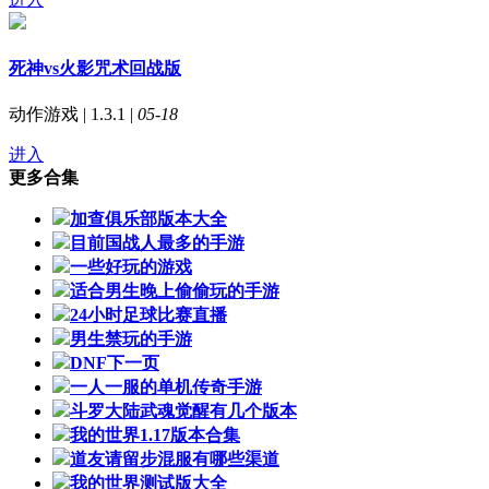
死神vs火影咒术回战版
动作游戏 | 1.3.1 |
05-18
进入
更多合集
加查俱乐部版本大全
目前国战人最多的手游
一些好玩的游戏
适合男生晚上偷偷玩的手游
24小时足球比赛直播
男生禁玩的手游
DNF下一页
一人一服的单机传奇手游
斗罗大陆武魂觉醒有几个版本
我的世界1.17版本合集
道友请留步混服有哪些渠道
我的世界测试版大全