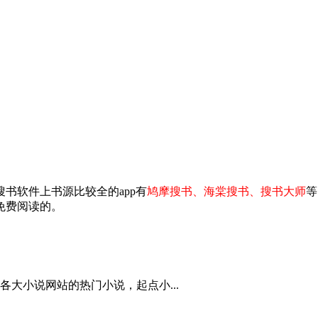
书软件上书源比较全的app有
鸠摩搜书、海棠搜书、搜书大师
等
免费阅读的。
大小说网站的热门小说，起点小...