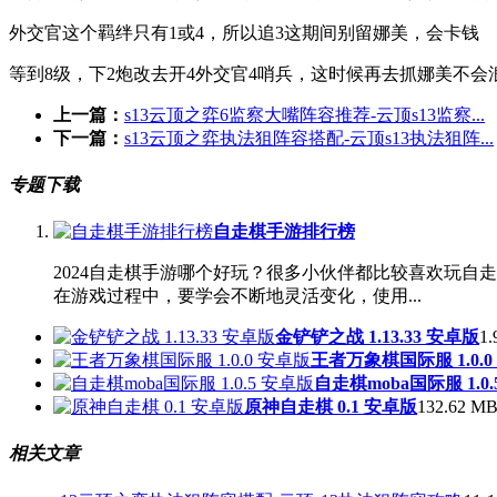
外交官这个羁绊只有1或4，所以追3这期间别留娜美，会卡钱
等到8级，下2炮改去开4外交官4哨兵，这时候再去抓娜美不会
上一篇：
s13云顶之弈6监察大嘴阵容推荐-云顶s13监察...
下一篇：
s13云顶之弈执法狙阵容搭配-云顶s13执法狙阵...
专题下载
自走棋手游排行榜
2024自走棋手游哪个好玩？很多小伙伴都比较喜欢玩
在游戏过程中，要学会不断地灵活变化，使用...
金铲铲之战 1.13.33 安卓版
1.
王者万象棋国际服 1.0.0
自走棋moba国际服 1.0
原神自走棋 0.1 安卓版
132.62 MB
相关文章