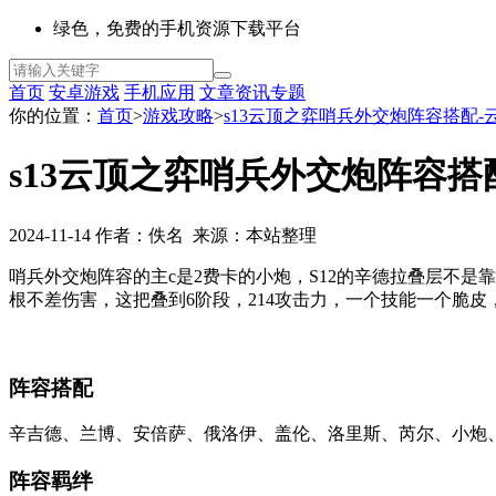
绿色，免费的手机资源下载平台
首页
安卓游戏
手机应用
文章资讯
专题
你的位置：
首页
>
游戏攻略
>
s13云顶之弈哨兵外交炮阵容搭配-
s13云顶之弈哨兵外交炮阵容搭
2024-11-14 作者：佚名 来源：本站整理
哨兵外交炮阵容的主c是2费卡的小炮，S12的辛德拉叠层不
根不差伤害，这把叠到6阶段，214攻击力，一个技能一个脆皮
阵容搭配
辛吉德、兰博、安倍萨、俄洛伊、盖伦、洛里斯、芮尔、小炮
阵容羁绊