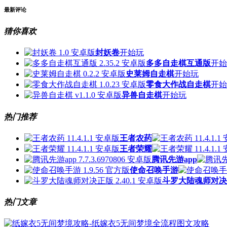
最新评论
猜你喜欢
封妖卷
开始玩
多多自走棋互通版
开始
史莱姆自走棋
开始玩
零食大作战自走棋
开始
异兽自走棋
开始玩
热门推荐
王者农药
王者荣耀
腾讯先游app
使命召唤手游
斗罗大陆魂师对决
热门文章