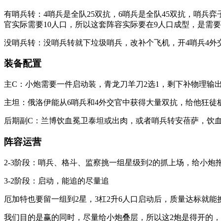
有哨兵转：4哨兵是全队25双抗，6哨兵是全队45双抗，哨兵弈
官实际需要10人口，所以这套阵容实际要在9人口成型，是需
没哨兵转：没哨兵转就下垃圾哨兵，改补个飞机，开4哨兵4外交
装备配置
主C：小炮需要一件启动装，青龙刀羊刀2选1，剩下补物理输
主坦：俄洛伊能从6哨兵和4外交官中获得大量双抗，给他狂徒
后期副C：兰博饮血冕卫泰坦或出肉，或者哨兵转安蓓萨，饮
阵容运营
2-3阶段：哨兵、格斗、监察挑一组星级到2的抓上场，给小炮
3-2阶段：启动，能追的尽量追
厄加特也要留一组到2星，3杠2升6人口启动后，质量达标就能换
我们目的是赢的同时，尽量给小炮叠层，所以这2炮是得开的