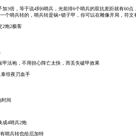
子加3倍，等于说4到6哨兵，光前排6个哨兵的双抗差距就有60
要一个哨兵转的，哨兵转是锅+锁子甲，你可以在雕像开局，符文
2炮2极客
出
板甲法袍，不用担心阵亡太快，而丢失破甲效果
血泰坦夜刃血手
拖时间
成4哨兵2炮
，有哨兵转也给厄加特