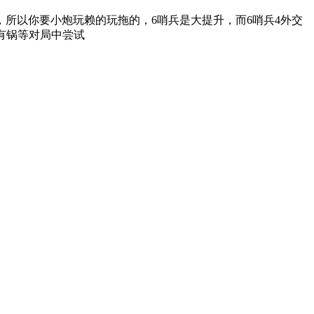
点，所以你要小炮玩赖的玩拖的，6哨兵是大提升，而6哨兵4外交
有锅等对局中尝试