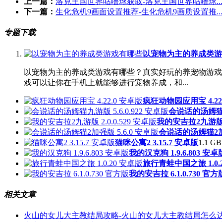
上一篇：
洛克王国世界咕噜球获取-洛克王国世界咕噜球..
下一篇：
生化危机9画面设置推荐-生化危机9画质设置推..
专题下载
以宠物为主的养成类游
以宠物为主的养成类游戏有哪些？真实好玩的养宠物游戏
戏可以让你在手机上就能够进行宠物养成，和...
疯狂动物园应用宝 4.22
会说话的汤姆猫九游
我的安吉拉2九游版 2.
会说话的汤姆猫2加强
猫咪公寓2 3.15.7 安卓版
1.1 GB 
我的汉克狗 1.9.6.803 安卓
旅行青蛙中国之旅 1.0.
我的安吉拉 6.1.0.730 官方
相关文章
火山的女儿大主教结局攻略-火山的女儿大主教结局怎么