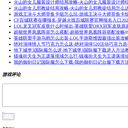
火山的女儿服装设计师结局攻略-火山的女儿服装设计师
火山的女儿邪教徒结局攻略-火山的女儿邪教徒结局怎么
游戏王决斗大师异鱼卡组怎么玩-游戏王决斗大师异鱼卡
CF百城联赛在哪报名-穿越火线百城联赛官网报名入口202
LOL龙叉冠军皮肤什么时候出-英雄联盟DRX冠军皮肤原
超能世界凤凰阵容怎么搭配-超能世界凤凰阵容搭配攻略
0
英雄联盟手游乌鸦怎么出装-LOL手游斯维因最强出装攻
绝对演绎情人节巧克力怎么送-绝对演绎520活动巧克力选择
地下城堡3国际服怎么进-地下城堡3国际服下载进入方法
镇魂街天生为王遗落境域怎么打-镇魂街天生为王遗落境
我的御剑日记国际服怎么下载-我的御剑日记台服下载方
游戏评论
发布