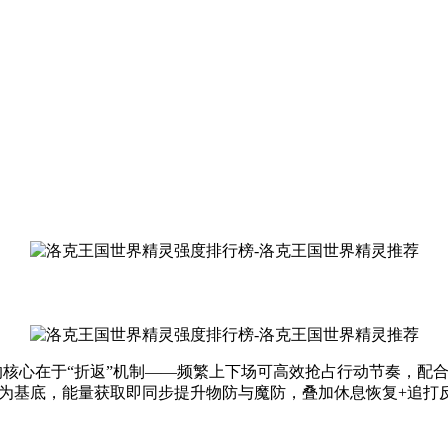
的核心在于“折返”机制——频繁上下场可高效抢占行动节奏，配
族值为基底，能量获取即同步提升物防与魔防，叠加休息恢复+追