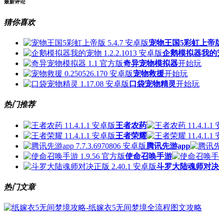
最新评论
猜你喜欢
宠物王国5彩虹上帝
企鹅模拟器我的
奇异宠物模拟器
开始玩
宠物救援
开始玩
口袋宠物精灵
开始玩
热门推荐
王者农药
王者荣耀
腾讯先游app
使命召唤手游
斗罗大陆魂师对决
热门文章