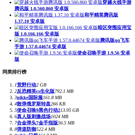
穿越火线手游
腾讯版 1.0.560.860 安卓版
和平精英腾讯版
1.37.10 安卓版
暗区突围应用宝
版 1.0.166.166 安卓版
腾讯版qq飞车
手游 1.57.0.44674 安卓版
使命召唤手游 1.9.56 安卓
版
同类排行榜
1
荒野行动
2 GB
2
反恐精英cs生化版
792.1 MB
3
nikke国际服
161.8 MB
4
散弹俄罗斯转盘
266 KB
5
使命召唤9黑色行动2
13.95 GB
6
真人版刺激战场
1024 MB
7
合金弹头7金手指版
56.5 MB
8
弹道防御
522.4 MB