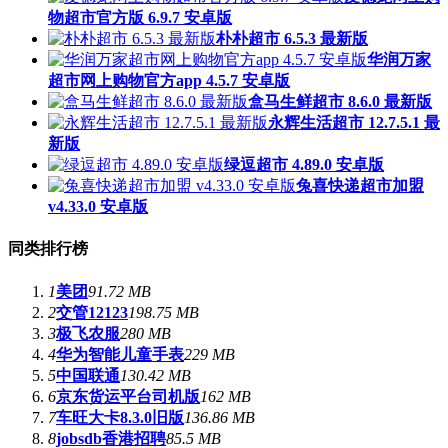
物超市官方版 6.9.7 安卓版
朴朴超市 6.5.3 最新版
华润万家
超市网上购物官方app 4.5.7 安卓版
盒马生鲜超市 8.6.0 最新版
永辉生活超市 12.7.5.1 最
新版
绿逗超市 4.89.0 安卓版
兔喜快递超市加盟
v4.33.0 安卓版
同类排行榜
1
美团
91.72 MB
2
交管12123
198.75 MB
3
极飞农服
280 MB
4
华为智能儿童手表
229 MB
5
中国联通
130.42 MB
6
京东货运平台司机版
162 MB
7
车旺大卡8.3.0旧版
136.86 MB
8
jobsdb香港招聘
85.5 MB