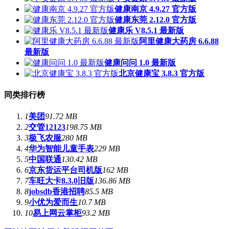
健康南京 4.9.27 官方版
健康东莞 2.12.0 官方版
健康乐 V8.5.1 最新版
阿里健康大药房 6.6.88
最新版
健康问问 1.0 最新版
北京健康宝 3.8.3 官方版
同类排行榜
1
美团
91.72 MB
2
交管12123
198.75 MB
3
极飞农服
280 MB
4
华为智能儿童手表
229 MB
5
中国联通
130.42 MB
6
京东货运平台司机版
162 MB
7
车旺大卡8.3.0旧版
136.86 MB
8
jobsdb香港招聘
85.5 MB
9
小优为爱而生
10.7 MB
10
易上网云掌柜
93.2 MB