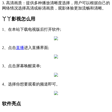
3. 高清画质：提供多种播放清晰度选择，用户可以根据自己的
网络情况选择高清或标清画质，观影体验更加流畅和清晰。
丫丫影视怎么用
1、在本站下载电视版后打开软件;
2、点击
直播
进入直播界面;
3、点击屏幕唤醒菜单;
4、选择你想要观看的频道即可。
软件亮点