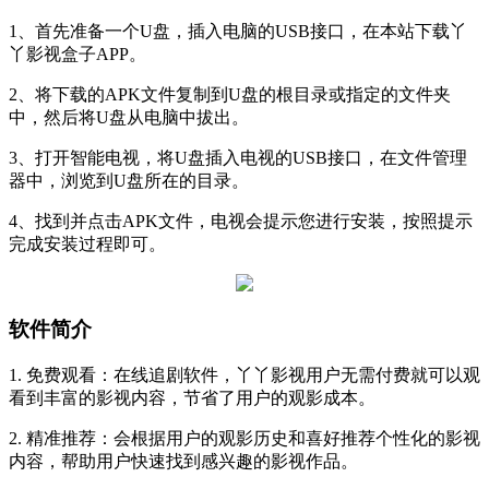
1、首先准备一个U盘，插入电脑的USB接口，在本站下载丫
丫影视盒子APP。
2、将下载的APK文件复制到U盘的根目录或指定的文件夹
中，然后将U盘从电脑中拔出。
3、打开智能电视，将U盘插入电视的USB接口，在文件管理
器中，浏览到U盘所在的目录。
4、找到并点击APK文件，电视会提示您进行安装，按照提示
完成安装过程即可。
软件简介
1. 免费观看：在线追剧软件，丫丫影视用户无需付费就可以观
看到丰富的影视内容，节省了用户的观影成本。
2. 精准推荐：会根据用户的观影历史和喜好推荐个性化的影视
内容，帮助用户快速找到感兴趣的影视作品。