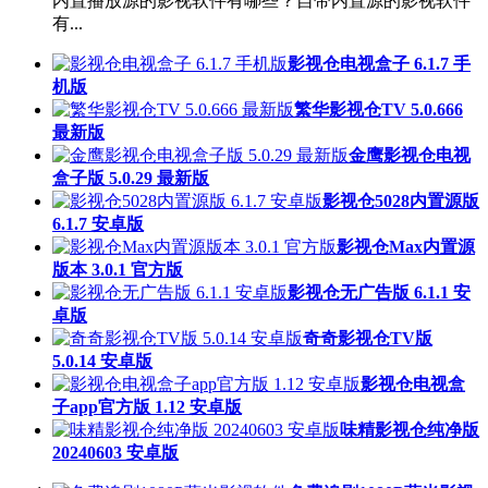
内置播放源的影视软件有哪些？自带内置源的影视软件
有...
影视仓电视盒子 6.1.7 手
机版
繁华影视仓TV 5.0.666
最新版
金鹰影视仓电视
盒子版 5.0.29 最新版
影视仓5028内置源版
6.1.7 安卓版
影视仓Max内置源
版本 3.0.1 官方版
影视仓无广告版 6.1.1 安
卓版
奇奇影视仓TV版
5.0.14 安卓版
影视仓电视盒
子app官方版 1.12 安卓版
味精影视仓纯净版
20240603 安卓版