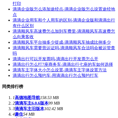
打印
滴滴企业版怎么添加途经点-滴滴企业版怎么设置途经地
点
滴滴企业用车和个人用车的区别-滴滴企业版和滴滴出行
有什么区别
滴滴顺风车高速费怎么加到车费里-滴滴顺风车高速费怎
么向乘客收
滴滴顺风车平台抽多少提成-滴滴顺风车抽成比例多少
滴滴顺风车需要营运证吗-滴滴顺风车合法吗会被运管查
吗
滴滴出行可以开发票吗-滴滴出行开发票怎么开
滴滴出行怎么打7座商务车-滴滴出行七座的车如何选择
滴滴车主字体大小怎么设置-滴滴车主字体设置方法
滴滴出行怎么预约车-用滴滴出行怎么预约打车
同类排行榜
1
高德地图导航
158.53 MB
2
滴滴车主6.0.6版本
99 MB
3
滴滴车主旧版本
102.42 MB
4
趣住
54 MB