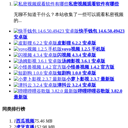
私密视频观看软件有哪些
无聊不知道干什么？本站收集了一些可以观看私密视频
的...
快手钱包 14.6.50.49423
安卓版
皮影狸 6.2.2 安卓版
yoyo视频 1.2.5 手机版
闪视频 4.3.4 安卓版
汤姆影视 3.6.1 安卓版
小怪兽视频 1.4.2 官方版
短剧狗 1.0.0 安卓版
小萝卜影视 2.3.7 最新版
津抖云 3.2.4 安卓版
哔哩哔哩谷歌版 3.82.0
最新版
同类排行榜
1
西瓜视频
75.46 MB
2
虎牙直播
152.98 MB