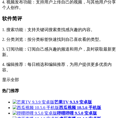
4. 视频发布功能：支持用户上传自己的视频，与其他用户分享
个人创作。
软件简评
1. 搜索功能：支持关键词搜索查找感兴趣的内容。
2. 分类浏览：按分类标签快速找到自己喜欢看的类型。
3. 订阅功能：订阅自己感兴趣的频道和用户，及时获取最新更
新。
4. 编辑推荐：每日精选和编辑推荐，为用户提供更多优质内
容。
显示全部
热门推荐
芒果TV 9.3.9 安卓版
西瓜视频 10.5.6 手机版
哔哩哔哩 9.5.0 安卓版