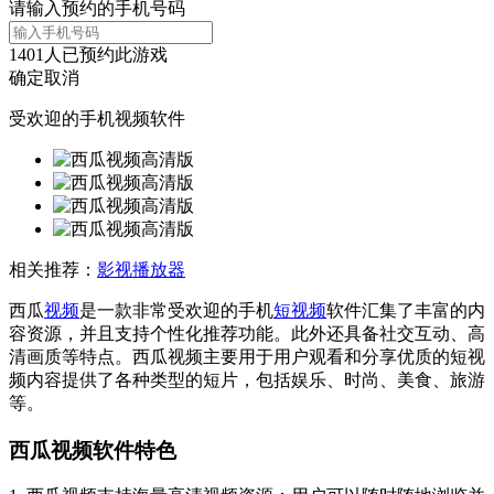
请输入预约的手机号码
1401
人已预约此游戏
确定
取消
受欢迎的手机视频软件
相关推荐：
影视播放器
西瓜
视频
是一款非常受欢迎的手机
短视频
软件汇集了丰富的内
容资源，并且支持个性化推荐功能。此外还具备社交互动、高
清画质等特点。西瓜视频主要用于用户观看和分享优质的短视
频内容提供了各种类型的短片，包括娱乐、时尚、美食、旅游
等。
西瓜视频软件特色