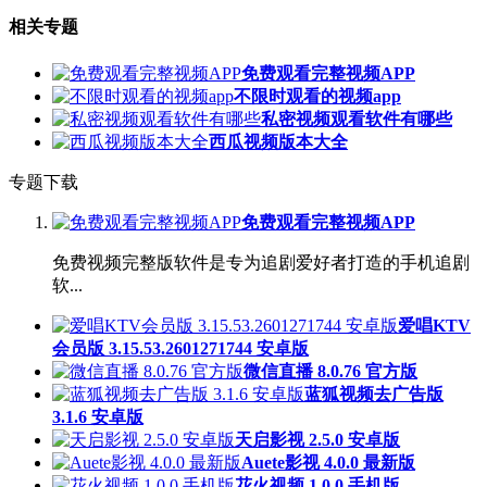
相关专题
免费观看完整视频APP
不限时观看的视频app
私密视频观看软件有哪些
西瓜视频版本大全
专题下载
免费观看完整视频APP
免费视频完整版软件是专为追剧爱好者打造的手机追剧
软...
爱唱KTV
会员版 3.15.53.2601271744 安卓版
微信直播 8.0.76 官方版
蓝狐视频去广告版
3.1.6 安卓版
天启影视 2.5.0 安卓版
Auete影视 4.0.0 最新版
花火视频 1.0.0 手机版