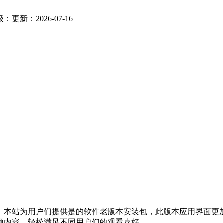
级：
更新：2026-07-16
，本站为用户们提供是的软件老版本安装包，此版本应用界面更
频内容，轻松满足不同用户们的观看喜好。