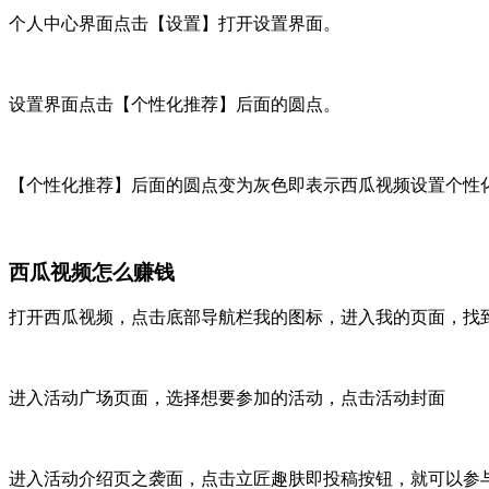
个人中心界面点击【设置】打开设置界面。
设置界面点击【个性化推荐】后面的圆点。
【个性化推荐】后面的圆点变为灰色即表示西瓜视频设置个性
西瓜视频怎么赚钱
打开西瓜视频，点击底部导航栏我的图标，进入我的页面，找
进入活动广场页面，选择想要参加的活动，点击活动封面
进入活动介绍页之袭面，点击立匠趣肤即投稿按钮，就可以参