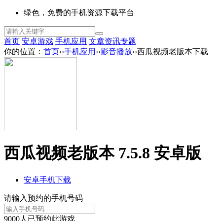
绿色，免费的手机资源下载平台
首页
安卓游戏
手机应用
文章资讯
专题
你的位置：
首页
››
手机应用
››
影音播放
››西瓜视频老版本下载
西瓜视频老版本 7.5.8 安卓版
安卓手机下载
请输入预约的手机号码
9000
人已预约此游戏