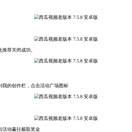
化推荐关闭成功。
到我的创作栏，点击活动广场图标
与活动赢往戴取奖金