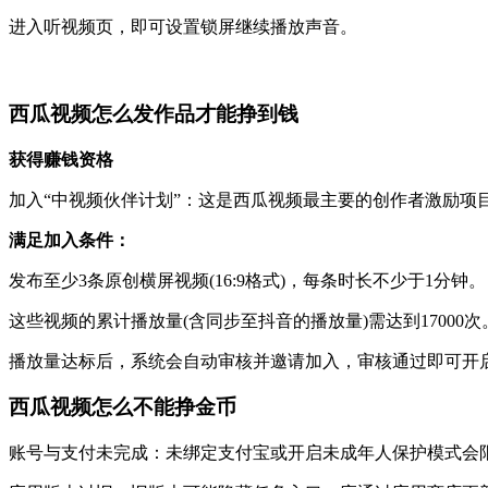
进入听视频页，即可设置锁屏继续播放声音。
西瓜视频怎么发作品才能挣到钱
获得赚钱资格
‌加入“中视频伙伴计划”‌：这是西瓜视频最主要的创作者激励
‌满足加入条件‌：
发布至少3条原创横屏视频(16:9格式)，每条时长不少于1分钟。‌‌
这些视频的累计播放量(含同步至抖音的播放量)需达到17000次。‌
播放量达标后，系统会自动审核并邀请加入，审核通过即可开启收
西瓜视频怎么不能挣金币
‌账号与支付未完成‌：未绑定‌支付宝或开启‌未成年人保护模式会限