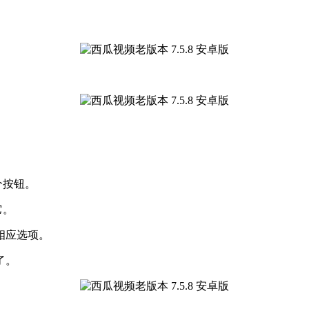
个按钮。
它。
相应选项。
了。