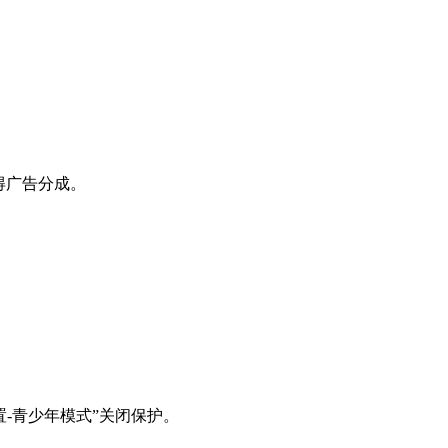
告分成。‌‌
‌青少年模式”关闭保护。‌‌