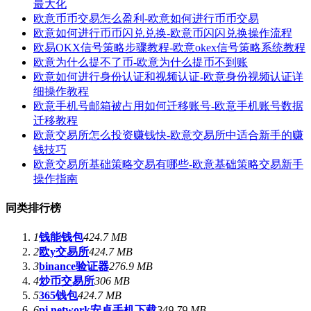
最大化
欧意币币交易怎么盈利-欧意如何进行币币交易
欧意如何进行币币闪兑兑换-欧意币闪闪兑换操作流程
欧易OKX信号策略步骤教程-欧意okex信号策略系统教程
欧意为什么提不了币-欧意为什么提币不到账
欧意如何进行身份认证和视频认证-欧意身份视频认证详
细操作教程
欧意手机号邮箱被占用如何迁移账号-欧意手机账号数据
迁移教程
欧意交易所怎么投资赚钱快-欧意交易所中适合新手的赚
钱技巧
欧意交易所基础策略交易有哪些-欧意基础策略交易新手
操作指南
同类排行榜
1
钱能钱包
424.7 MB
2
欧y交易所
424.7 MB
3
binance验证器
276.9 MB
4
炒币交易所
306 MB
5
365钱包
424.7 MB
6
pi network安卓手机下载
349.79 MB