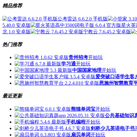
精品推荐
公考雷达 6.6.2.0 手机版
5.40.0 安卓版
星火英语
北 1.0 安卓版
宁教云 7.6.45.2 安卓版
热门推荐
贵州招考
开始玩
学习通
开始玩
中国国家地理
开始玩
爱突破口语学生客
恩施州智慧教育
最近更新
熊猫单词宝
开始玩
公共基础知识真
手机编程
开始玩
剑桥少儿英语电子书
扇贝单词
开始玩