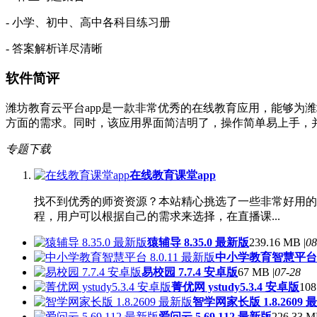
- 小学、初中、高中各科目练习册
- 答案解析详尽清晰
软件简评
潍坊教育云平台app是一款非常优秀的在线教育应用，能够为
方面的需求。同时，该应用界面简洁明了，操作简单易上手，
专题下载
在线教育课堂app
找不到优秀的师资资源？本站精心挑选了一些非常好用的
程，用户可以根据自己的需求来选择，在直播课...
猿辅导 8.35.0 最新版
239.16 MB |
08
中小学教育智慧平台 8.
易校园 7.7.4 安卓版
67 MB |
07-28
菁优网 ystudy5.3.4 安卓版
108
智学网家长版 1.8.2609 
爱问云 5.69.112 最新版
226.33 M