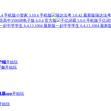
小管家 3.10.4 手机版
瑞达法考 3
高中3500词电子版 6.0.4 官方版
千亿词霸
一起中学学生 6.4.13.1004 最新
户端
开始玩
平台
开始玩
题app
开始玩
开始玩