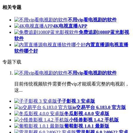
相关专题
不用vip看电视剧的软件
4K电视直播APP
免费追剧1080P蓝光影视
软件
内置直播源电视直播
软件哪个好
专题下载
不用vip看电视剧的软件
目前传统视频软件需要付费vip才能观看完整的电视剧，
这...
子子影视 3 安卓版
io交易平台 6.183.0 官方版
冬瓜影视 4.0.0 安卓版
小怪兽影视 1.4.2 手机版
葡萄影视 1.0.1 最新版
雷灵影视 6.0.240622 安卓