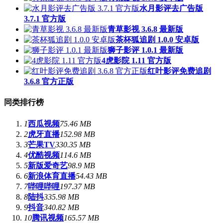
水月影评去广告版
3.7.1 官方版
青草影视 3.6.8 最新版
茶杯狐追剧 1.0.0 安卓版
狮子影评 1.0.1 最新版
4虎影院 1.11 官方版
红叶影评免费追剧
3.6.8 官方正版
同类排行榜
1
西瓜视频
75.46 MB
2
虎牙直播
152.98 MB
3
芒果TV
330.35 MB
4
优酷视频
114.6 MB
5
新版爱奇艺
98.9 MB
6
新浪体育直播
54.43 MB
7
哔哩哔哩
197.37 MB
8
陆抖
335.98 MB
9
抖音
340.82 MB
10
腾讯视频
165.57 MB