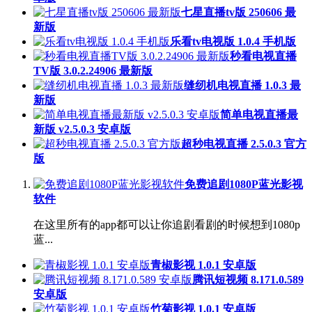
七星直播tv版 250606 最
新版
乐看tv电视版 1.0.4 手机版
秒看电视直播
TV版 3.0.2.24906 最新版
缝纫机电视直播 1.0.3 最
新版
简单电视直播最
新版 v2.5.0.3 安卓版
超秒电视直播 2.5.0.3 官方
版
免费追剧1080P蓝光影视
软件
在这里所有的app都可以让你追剧看剧的时候想到1080p
蓝...
青椒影视 1.0.1 安卓版
腾讯短视频 8.171.0.589
安卓版
竹菊影视 1.0.1 安卓版