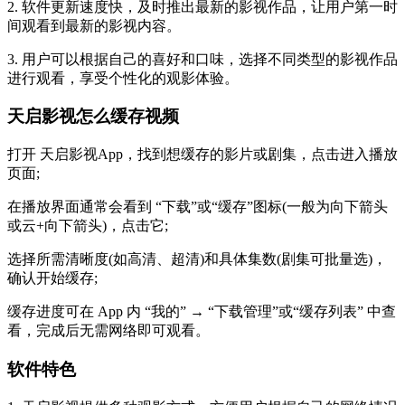
2. 软件更新速度快，及时推出最新的影视作品，让用户第一时
间观看到最新的影视内容。
3. 用户可以根据自己的喜好和口味，选择不同类型的影视作品
进行观看，享受个性化的观影体验。
天启影视怎么缓存视频
打开 ‌天启影视App‌，找到想缓存的影片或剧集，点击进入播放
页面;
在播放界面通常会看到 ‌“下载”或“缓存”图标‌(一般为向下箭头
或云+向下箭头)，点击它;
选择所需清晰度(如高清、超清)和具体集数(剧集可批量选)，
确认开始缓存;
缓存进度可在 App 内 ‌“我的” → “下载管理”或“缓存列表”‌ 中查
看，完成后无需网络即可观看。‌‌
软件特色