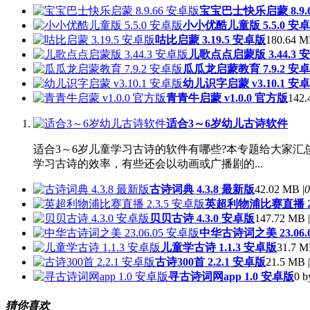
宝宝巴士快乐启蒙 8.9.
小小优酷儿童版 5.5.0 安
咕比启蒙 3.19.5 安卓版
180.64 M
儿歌点点启蒙版 3.44.3 
瓜瓜龙启蒙教育 7.9.2 安
幼儿识字启蒙 v3.10.1 安
青青牛启蒙 v1.0.0 官方版
142.
适合3～6岁幼儿古诗软件
适合3～6岁儿童学习古诗的软件有哪些?本专题给大家
学习古诗的效率，有些还会以动画或广播剧的...
古诗词典 4.3.8 最新版
42.02 MB |
0
英超利物浦比赛直播 2.
贝贝古诗 4.3.0 安卓版
147.72 MB |
中华古诗词之美 23.06.
儿童学古诗 1.1.3 安卓版
31.7 M
古诗300首 2.2.1 安卓版
21.5 MB |
寻古诗词网app 1.0 安卓版
0 b
猜你喜欢