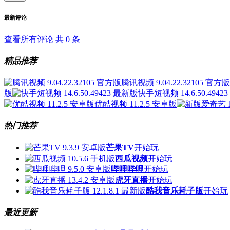
最新评论
查看所有评论 共
0
条
精品推荐
腾讯视频 9.04.22.32105 官方版
版
快手短视频 14.6.50.4942
优酷视频 11.2.5 安卓版
热门推荐
芒果TV
开始玩
西瓜视频
开始玩
哔哩哔哩
开始玩
虎牙直播
开始玩
酷我音乐耗子版
开始玩
最近更新