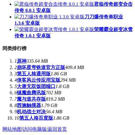
君临传奇超变合击
传奇 8.0.1 安卓版
刀刀爆传奇单职业
1.3.6 安卓版
荣耀霸业超变冰雪
传奇 1.0.1 安卓版
同类排行榜
1
原神
335.64 MB
2
崩坏星穹铁道官方正版
409.4 MB
3
第五人格通用版
1.86 GB
4
侠客风云传应用宝版
294 MB
5
大唐无双饭团端口
1.8 GB
6
镇魔曲腾讯版
702 MB
7
魔与道共存版
819.2 MB
8
西施触摸器
1.79 GB
9
机动战士对决
56.4 MB
10
第五人格百度版
1.86 GB
网站地图
|
访问电脑版
|
返回首页