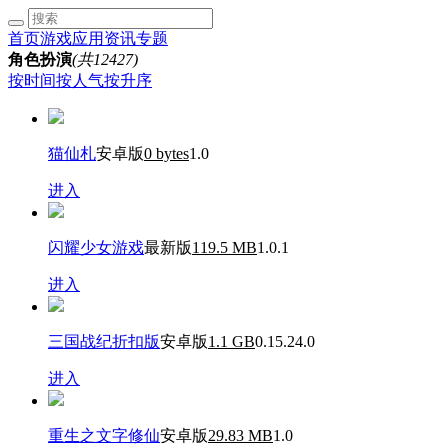
首页
游戏
应用
资讯
专题
角色扮演
(共12427)
按时间
按人气
按升序
猫仙札
安卓版
0 bytes
1.0
进入
闪耀少女游戏
最新版
119.5 MB
1.0.1
进入
三国战纪折扣版
安卓版
1.1 GB
0.15.24.0
进入
重生之文字修仙
安卓版
29.83 MB
1.0