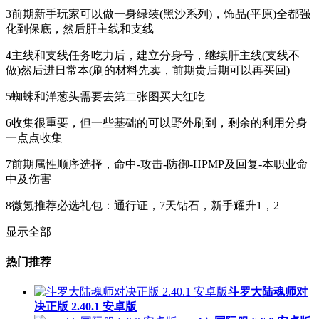
3前期新手玩家可以做一身绿装(黑沙系列)，饰品(平原)全都强
化到保底，然后肝主线和支线
4主线和支线任务吃力后，建立分身号，继续肝主线(支线不
做)然后进日常本(刷的材料先卖，前期贵后期可以再买回)
5蜘蛛和洋葱头需要去第二张图买大红吃
6收集很重要，但一些基础的可以野外刷到，剩余的利用分身
一点点收集
7前期属性顺序选择，命中-攻击-防御-HPMP及回复-本职业命
中及伤害
8微氪推荐必选礼包：通行证，7天钻石，新手耀升1，2
显示全部
热门推荐
斗罗大陆魂师对
决正版 2.40.1 安卓版