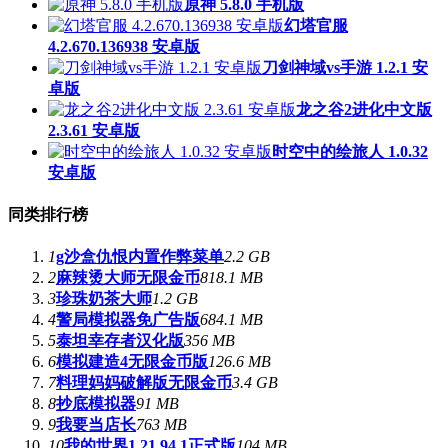
原神 5.8.0 手机版
幻塔官服
4.2.670.136938 安卓版
刀剑神域vs手游 1.2.1 安
卓版
龙之谷2进化中文版
2.3.61 安卓版
时空中的绘旅人 1.0.32
安卓版
同类排行榜
1
g沙盒仇恨内置作弊菜单
2.2 GB
2
麻辣烫大师无限金币
818.1 MB
3
珍珠奶茶大师
1.2 GB
4
警局模拟器免广告版
684.1 MB
5
泰坦幸存者汉化版
356 MB
6
模拟建造4无限金币版
126.6 MB
7
料理妈妈破解版无限金币
3.4 GB
8
抄底模拟器
91 MB
9
我要当店长
763 MB
10
我的世界1.21.94.1正式版
104 MB