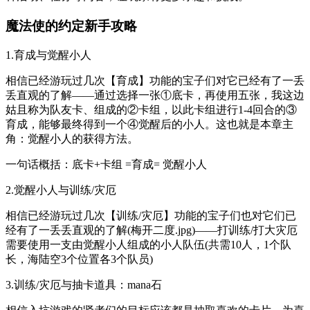
魔法使的约定新手攻略
1.育成与觉醒小人
相信已经游玩过几次【育成】功能的宝子们对它已经有了一丢
丢直观的了解——通过选择一张①底卡，再使用五张，我这边
姑且称为队友卡、组成的②卡组，以此卡组进行1-4回合的③
育成，能够最终得到一个④觉醒后的小人。这也就是本章主
角：觉醒小人的获得方法。
一句话概括：底卡+卡组 =育成= 觉醒小人
2.觉醒小人与训练/灾厄
相信已经游玩过几次【训练/灾厄】功能的宝子们也对它们已
经有了一丢丢直观的了解(梅开二度.jpg)——打训练/打大灾厄
需要使用一支由觉醒小人组成的小人队伍(共需10人，1个队
长，海陆空3个位置各3个队员)
3.训练/灾厄与抽卡道具：mana石