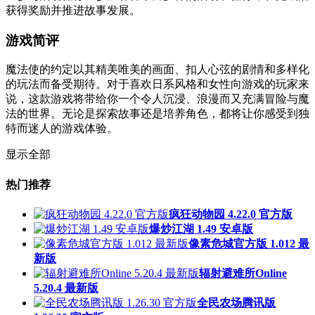
获得奖励并推进故事发展。
游戏简评
魔法使的约定以其精美唯美的画面、扣人心弦的剧情和多样化
的玩法而备受期待。对于喜欢日系风格和女性向游戏的玩家来
说，这款游戏将带给你一个令人沉浸、浪漫而又充满冒险与魔
法的世界。无论是探索故事还是培养角色，都将让你感受到独
特而迷人的游戏体验。
显示全部
热门推荐
疯狂动物园 4.22.0 官方版
爆炒江湖 1.49 安卓版
像素危城官方版 1.012 最
新版
辐射避难所Online
5.20.4 最新版
全民农场腾讯版