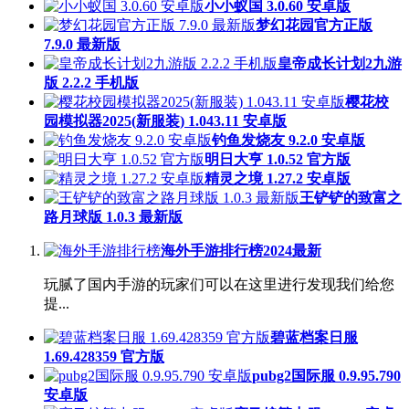
小小蚁国 3.0.60 安卓版
梦幻花园官方正版
7.9.0 最新版
皇帝成长计划2九游
版 2.2.2 手机版
樱花校
园模拟器2025(新服装) 1.043.11 安卓版
钓鱼发烧友 9.2.0 安卓版
明日大亨 1.0.52 官方版
精灵之境 1.27.2 安卓版
王铲铲的致富之
路月球版 1.0.3 最新版
海外手游排行榜2024最新
玩腻了国内手游的玩家们可以在这里进行发现我们给您
提...
碧蓝档案日服
1.69.428359 官方版
pubg2国际服 0.9.95.790
安卓版