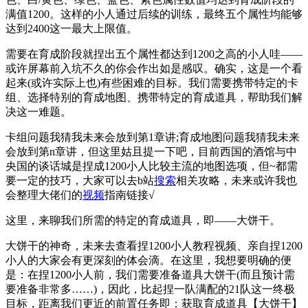
满值1200。这样的小人通过后续的训练，最终五个属性均能够
达到2400这一最大上限值。
需要在育成阶段就捏出五个属性都达到1200之高的小人哇——
或许屏幕前入坑不久的你会作出如是感叹。确实，这是一个看
起来(或许实际上也)有些困难的目标。我们需要携带特定的卡
组、选择特别的育成地图、携带特定的育成道具，帮助我们解
决这一难题。
卡组问题我猜我未来会放到第1章讲;育成地图问题我猜我未来
会放到第n章讲，但这里姑且提一下吧，目前西国的酒馆与中
央国的谈话城是捏成1200小人比较主流的地图选项，但~都需
要一定的技巧，大家可以去b站
搜索
相关攻略，未来或许我也
会整理大佬们的
视频
指南链接√
这里，来聊我们所需的特定的育成道具，即——大饼干。
大饼干的神奇，未来去查看捏1200小人教程视频、亲自捏1200
小人的大家会有更深刻的体会滴。在这里，我想要明确的便
是：在捏1200小人前，我们需要准备道具大饼干(而且预计需
要准备非常多……)，因此，比起捏一队满配的21队这一终极
目标，距离我们更近的前置任务即：获取育成道具【大饼干】