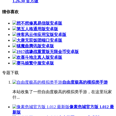
1.26.30 官方版
猜你喜欢
想不想修真易信版安卓版
第五人格通用版安卓版
侠客风云传应用宝版安卓版
大唐无双饭团端口安卓版
镇魔曲腾讯版安卓版
1917战壕战重置版无限金币安卓版
欢喜斗地主真人版安卓版
赛马娘繁中服安卓版
专题下载
自由度极高的模拟类手游
本站收集了一些自由度极高的模拟类手游，在这里玩家
什...
像素危城官方版 1.012 最
新版