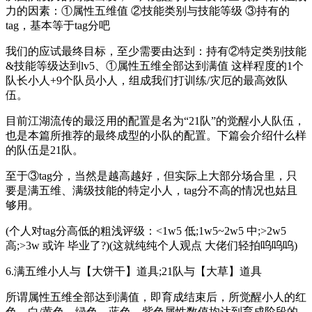
力的因素：①属性五维值 ②技能类别与技能等级 ③持有的
tag，基本等于tag分吧
我们的应试最终目标，至少需要由达到：持有②特定类别技能
&技能等级达到lv5、①属性五维全部达到满值 这样程度的1个
队长小人+9个队员小人，组成我们打训练/灾厄的最高效队
伍。
目前江湖流传的最泛用的配置是名为“21队”的觉醒小人队伍，
也是本篇所推荐的最终成型的小队的配置。下篇会介绍什么样
的队伍是21队。
至于③tag分，当然是越高越好，但实际上大部分场合里，只
要是满五维、满级技能的特定小人，tag分不高的情况也姑且
够用。
(个人对tag分高低的粗浅评级：<1w5 低;1w5~2w5 中;>2w5
高;>3w 或许 毕业了?)(这就纯纯个人观点 大佬们轻拍呜呜呜)
6.满五维小人与【大饼干】道具;21队与【大草】道具
所谓属性五维全部达到满值，即育成结束后，所觉醒小人的红
色、白/黄色、绿色、蓝色、紫色属性数值均达到育成阶段的