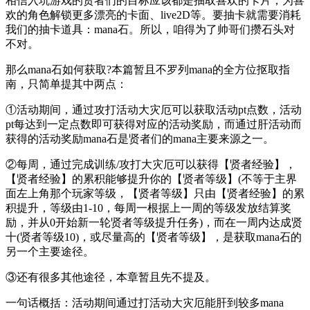
相信入坑游戏的贤者们的目标应该都是抽取喜欢的卡片，为喜
欢的角色解锁更多漂亮的卡面、live2D等。要抽卡就需要消耗
我们的抽卡道具：mana石。所以，咱得为了帅哥们攒石头对
不对。
那么mana石如何获取?本篇暂且不罗列mana的全方位抠取指
南，只简单提其中两点：
①活动期间，通过攻打活动大灾厄可以获取活动pt点数，活动
pt每达到一定点数即可获得对应的活动奖励，而通过肝活动而
获得的活动奖励mana石是贤者们的mana主要来源之一。
②每周，通过完成训练/攻打大灾厄可以获得【贤者经验】，
【贤者经验】的累积能够提升你的【贤者等级】(不等于主界
面左上角那个玩家等级，【贤者等级】只由【贤者经验】的累
积提升，等级由1-10，每周一根据上一周的等级发放结算奖
励，并从0开始新一轮贤者等级提升任务)，而在一周内达成贤
十(贤者等级10)，或尽量高的【贤者等级】，是获取mana石的
另一个主要途径。
③还有很多其他途径，本章暂且先不提及。
一句话概括：活动期间通过打活动大灾厄能肝到较多mana