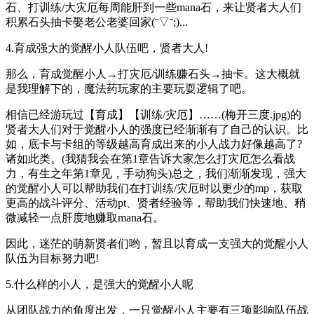
石、打训练/大灾厄每周能肝到一些mana石，来让贤者大人们
积累石头抽卡娶老公老婆回家(ˉ▽ˉ;)...
4.育成强大的觉醒小人队伍吧，贤者大人!
那么，育成觉醒小人→打灾厄/训练赚石头→抽卡。这大概就
是我理解下的，魔法药玩家的主要玩耍逻辑了吧。
相信已经游玩过【育成】【训练/灾厄】……(梅开三度.jpg)的
贤者大人们对于觉醒小人的强度已经渐渐有了自己的认识。比
如，底卡与卡组的等级越高育成出来的小人战力好像越高了?
诸如此类。(我猜我会在第1章告诉大家怎么打灾厄怎么看战
力，有生之年第1章见，手动狗头)总之，我们渐渐发现，强大
的觉醒小人可以帮助我们在打训练/灾厄时以更少的mp，获取
更高的战斗评分、活动pt、贤者经验等，帮助我们快速地、稍
微减轻一点肝度地赚取mana石。
因此，迷茫的萌新贤者们哟，暂且以育成一支强大的觉醒小人
队伍为目标努力吧!
5.什么样的小人，是强大的觉醒小人呢
从团队战力的角度出发，一只觉醒小人主要有三项影响队伍战