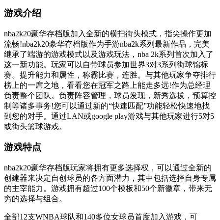
游戏介绍
nba2k20豪华存档版加入全新的横扫街头模式，指尖操作更加
流畅!nba2k20豪华存档版作为手游nba2k系列最新作品，完美
继承了端游的游戏模式以及游戏玩法，nba 2k系列首次加入了
这一新功能。玩家可以自带球员参加世界3对3系列街球锦标
赛。提升能力和属性，称霸比赛，连胜。与其他玩家争夺排行
榜上的一席之地，看看您在冠军之路上能走多远!作为总经理
负责整个团队。负责阵容管理，球员发现，新秀选拔，预算控
制等诸多事务!您可以通过新的“快速匹配”功能轻松快速地找
到您的对手。通过LAN或google play游戏与其他玩家进行5对5
或街头篮球游戏。
游戏特点
nba2k20豪华存档版玩家将拥有更多选择权，可以通过全新的
创建器来决定自创球员的各方面潜力，其中包括选择自身专属
的主宰能力。游戏拥有超过100个模板和50个新徽章，带来无
穷的选择与组合。
全部12支WNBA球队和140多位女球员首度加入游戏，可