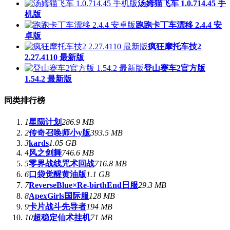
汤姆猫飞车 1.0.714.45 手
机版
跑跑卡丁车漂移 2.4.4 安
卓版
疯狂摩托车技2
2.27.4110 最新版
登山赛车2官方版
1.54.2 最新版
同类排行榜
1
星陨计划
286.9 MB
2
传奇召唤师小y版
393.5 MB
3
kards
1.05 GB
4
风之剑舞
746.6 MB
5
零界战线咒术回战
716.8 MB
6
口袋觉醒黄油版
1.1 GB
7
ReverseBlue×Re-birthEnd日服
29.3 MB
8
ApexGirls国际服
128 MB
9
卡片战斗先导者
194 MB
10
超稳定仙术挂机
71 MB