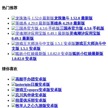
热门推荐
龙珠激斗 1.52.0 最新版
英雄杀 4.29.0 最新版
三国杀官方版 4.3.6 手机版
灵魂潮汐应用宝版
0.49.1 最新版
游戏王大师决斗中
文版 1.5.1 安卓版
狐妖小红娘最新版
1.0.82.0 安卓版
猜你喜欢
高能手办团安卓版
lastorigin日服安卓版
游戏王ygopro安卓版安卓版
忘川风华录安卓版
扭蛋俱乐部安卓版
牧羊人之心九游版安卓版