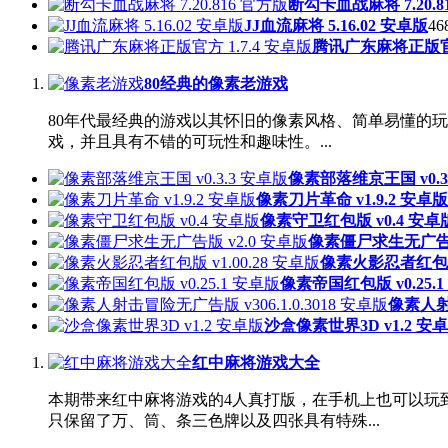
断勾卡血战麻将 7.20.8
JJ血流麻将 5.16.02 安卓版
46
腾讯广东麻将正版官方
80经典的像素老游戏
80年代最经典的游戏以其怀旧的像素风格、简单易懂的
戏，并且具有不错的可玩性和趣味性。...
像素部落维京王国 v0.3
像素刀片革命 v1.9.2 安卓版
像素守卫红包版 v0.4 安卓
像素僵尸求生无广告版
像素火影忍者红包版 v
像素帝国红包版 v0.25.
像素人射击
沙盒像素世界3D v1.2 安
红中麻将游戏大全
本期带来红中麻将游戏的4人真打版，在手机上也可以玩
只保留了万、筒、条三色牌以及四张具有特殊...