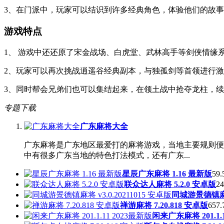
3、在门派中，玩家可以结识到许多经典角色，体验他们的故
游戏特点
1、 游戏中还还原了宋金战场、白虎堂、武林高手等剑侠情缘
2、玩家可以再次挑战逍遥谷经典副本，与独孤剑等首领进行
3、同时帮会兄弟们也可以集结起来，在领土战中抢夺龙柱，
专题下载
广东麻将大全
广东麻将是广东地区最爱打的麻将游戏，当地主要规则便
中有很多广东当地的特色打法模式，还有广东...
星辰广东麻将 1.16 最新版
59.
联众达人麻将 5.2.0 安卓版
24
同城游景德镇麻将 
禅游麻将 7.20.818 安卓版
657.
闲来广东麻将 201.1.