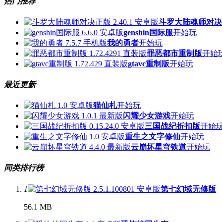
热门推荐
斗罗大陆魂师对决
genshin国际服
开始玩
我的勇者
开始玩
罪恶都市重制版
开始
gtavc重制版
开始玩
最近更新
猫仙札
开始玩
闪耀少女游戏
开始玩
三国战纪折扣版
开始
重生之文字修仙
开始玩
云崩坏星穹铁道
开始玩
同类排行榜
1
第七幻域无修版
56.1 MB