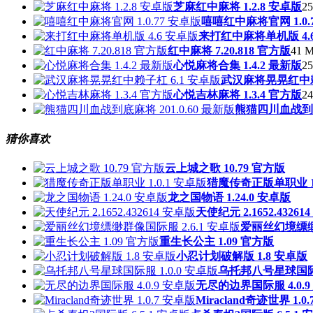
芝麻红中麻将 1.2.8 安卓版
25
嘻嘻红中麻将官网 1.0.
来打红中麻将单机版 4.
红中麻将 7.20.818 官方版
41 M
心悦麻将合集 1.4.2 最新版
25
武汉麻将晃晃红中赖
心悦吉林麻将 1.3.4 官方版
24
熊猫四川血战到底麻
猜你喜欢
云上城之歌 10.79 官方版
猎魔传奇正版单职业 1.
龙之国物语 1.24.0 安卓版
天使纪元 2.1652.43261
爱丽丝幻境缥缈群
重生长公主 1.09 官方版
小忍计划破解版 1.8 安卓版
乌托邦八号星球国际服
无尽的边界国际服 4.0.9
Miracland奇迹世界 1.0