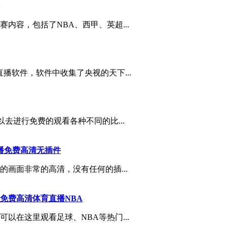
内容，包括了NBA、西甲、英超...
播软件，软件中收集了央视的天下...
以去进行免费的观看各种不同的比...
播免费高清无插件
画面非常的高清，没有任何的插...
直播免费高清体育直播NBA
可以在这里观看足球、NBA等热门...