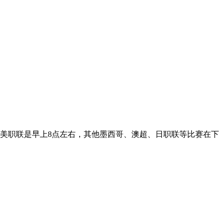
而美职联是早上8点左右，其他墨西哥、澳超、日职联等比赛在下