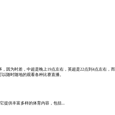
，因为时差，中超是晚上19点左右，英超是22点到4点左右，
们可以随时随地的观看各种比赛直播。
提供丰富多样的体育内容，包括...