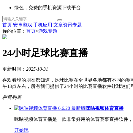
绿色，免费的手机资源下载平台
首页
安卓游戏
手机应用
文章资讯
专题
你的位置：
首页
>
游戏专题
24小时足球比赛直播
更新时间：
2025-10-31
喜欢看球的朋友都知道，足球比赛在全世界各地都有不同的赛事
午13点左右，所有我们提供了24小时的比赛直播软件让球迷
栏目列表
咪咕视频体育直播
咪咕视频体育直播是一款非常好用的体育赛事直播软件，它
开始玩