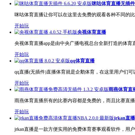
咪咕体育直播无插件
咪咕体育直播让你可以在这里去免费的观看各种不同的比赛
开始玩
央视体育直播
央视体育直播app是由中央广播电视总台全新打造的体育直
开始玩
qq体育直播
qq直播(无插件)直播体育就是企鹅体育，在这里用户们可
开始玩
雨燕体育直
雨燕体育直播所有的比赛内容都是免费的，而且比赛直播的
开始玩
jrkan
jrkan直播是一款方便实用的免费体育赛事观看软件，用户