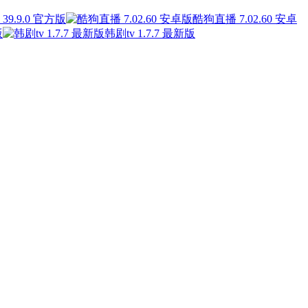
39.9.0 官方版
酷狗直播 7.02.60 安卓
版
韩剧tv 1.7.7 最新版