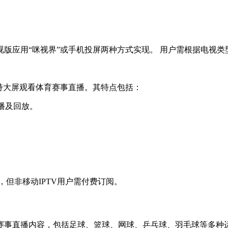
版应用“咪视界”或手机投屏两种方式实现。‌ 用户需根据电视类
持大屏观看体育赛事直播。其特点包括：
及回放。‌‌
，但非移动IPTV用户需付费订阅。‌‌
育赛事直播内容，包括足球、篮球、网球、乒乓球、羽毛球等多种