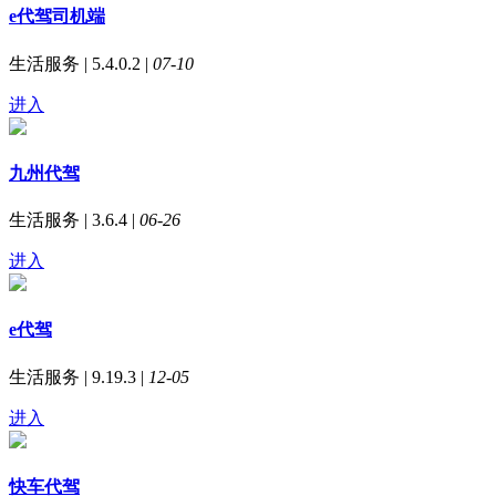
e代驾司机端
生活服务 | 5.4.0.2 |
07-10
进入
九州代驾
生活服务 | 3.6.4 |
06-26
进入
e代驾
生活服务 | 9.19.3 |
12-05
进入
快车代驾