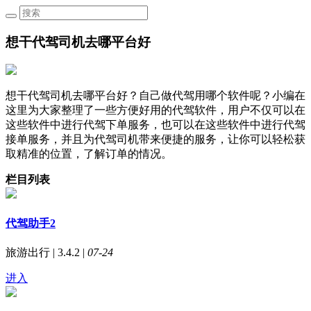
想干代驾司机去哪平台好
想干代驾司机去哪平台好？自己做代驾用哪个软件呢？小编在
这里为大家整理了一些方便好用的代驾软件，用户不仅可以在
这些软件中进行代驾下单服务，也可以在这些软件中进行代驾
接单服务，并且为代驾司机带来便捷的服务，让你可以轻松获
取精准的位置，了解订单的情况。
栏目列表
代驾助手2
旅游出行 | 3.4.2 |
07-24
进入