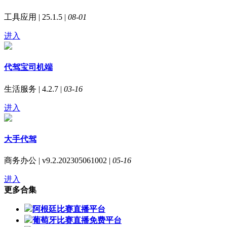
工具应用 | 25.1.5 |
08-01
进入
代驾宝司机端
生活服务 | 4.2.7 |
03-16
进入
大手代驾
商务办公 | v9.2.202305061002 |
05-16
进入
更多合集
阿根廷比赛直播平台
葡萄牙比赛直播免费平台