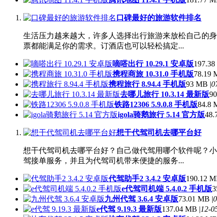
口碑最好的旅游软件排名
生活压力越来越大，许多人选择出行旅游来放松自己的身
票都能满足你的需求。订酒店也可以轻松搞定...
嘀嗒出行 10.29.1 安卓版
197.38
携程商旅 10.31.0 手机版
78.19 
携程旅行 8.94.4 手机版
93 MB |
0
去哪儿旅行 10.3.14 最新版
90
铁路12306 5.9.0.8 手机版
84.8 
igola骑鹅旅行 5.14 官方版
48.
想干代驾司机去哪平台好
想干代驾司机去哪平台好？自己做代驾用哪个软件呢？小
驾接单服务，并且为代驾司机带来便捷的服务...
代驾助手2 3.4.2 安卓版
190.12 M
e代驾司机端 5.4.0.2 手机版
3
九州代驾 3.6.4 安卓版
73.01 MB |
0
e代驾 9.19.3 最新版
137.04 MB |
12-0