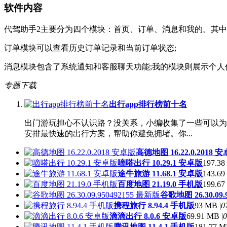
软件内容
代驾助手2主要分为四个模块：首页、订单、消息和我的。其中
订单模块可以查看历史订单记录和当前订单状态;
消息模块包含了系统通知和客服聊天功能;我的模块则展示个
专题下载
出行app排行榜前十名
出门游玩担心不认识路？没关系，小编收集了一些可以为
安排最快速的出行方案，帮助你避免拥堵。你...
高德地图 16.22.0.2018 
嘀嗒出行 10.29.1 安卓版
197.38
途牛旅游 11.68.1 安卓版
143.69
百度地图 21.19.0 手机版
199.67
谷歌地图 26.30.09.
携程旅行 8.94.4 手机版
93 MB |
0
滴滴出行 8.0.6 安卓版
69.91 MB |
0
腾讯地图 11.4.1 手机版
181.77 M