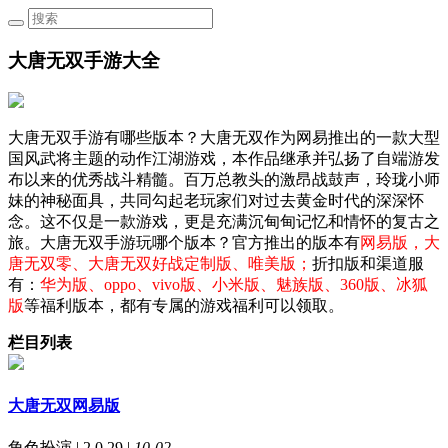
大唐无双手游大全
大唐无双手游有哪些版本？大唐无双作为网易推出的一款大型
国风武将主题的动作江湖游戏，本作品继承并弘扬了自端游发
布以来的优秀战斗精髓。百万总教头的激昂战鼓声，玲珑小师
妹的神秘面具，共同勾起老玩家们对过去黄金时代的深深怀
念。这不仅是一款游戏，更是充满沉甸甸记忆和情怀的复古之
旅。大唐无双手游玩哪个版本？官方推出的版本有
网易版，大
唐无双零、大唐无双好战定制版、唯美版；
折扣版和渠道服
有：
华为版、oppo、vivo版、小米版、魅族版、360版、冰狐
版
等福利版本，都有专属的游戏福利可以领取。
栏目列表
大唐无双网易版
角色扮演 | 2.0.29 |
10-02