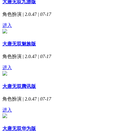
大唐无双九游版
角色扮演 | 2.0.47 |
07-17
进入
大唐无双魅族版
角色扮演 | 2.0.47 |
07-17
进入
大唐无双腾讯版
角色扮演 | 2.0.47 |
07-17
进入
大唐无双华为版