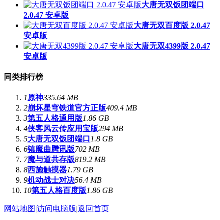
大唐无双饭团端口
2.0.47 安卓版
大唐无双百度版 2.0.47
安卓版
大唐无双4399版 2.0.47
安卓版
同类排行榜
1
原神
335.64 MB
2
崩坏星穹铁道官方正版
409.4 MB
3
第五人格通用版
1.86 GB
4
侠客风云传应用宝版
294 MB
5
大唐无双饭团端口
1.8 GB
6
镇魔曲腾讯版
702 MB
7
魔与道共存版
819.2 MB
8
西施触摸器
1.79 GB
9
机动战士对决
56.4 MB
10
第五人格百度版
1.86 GB
网站地图
|
访问电脑版
|
返回首页