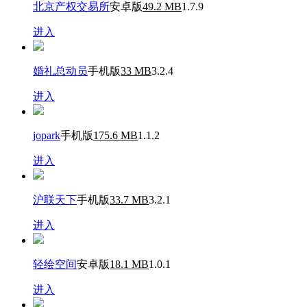
北京产权交易所
安卓版
49.2 MB
1.7.9
进入
婚礼总动员
手机版
33 MB
3.2.4
进入
jopark
手机版
175.6 MB
1.1.2
进入
沪联天下
手机版
33.7 MB
3.2.1
进入
轻绘空间
安卓版
18.1 MB
1.0.1
进入