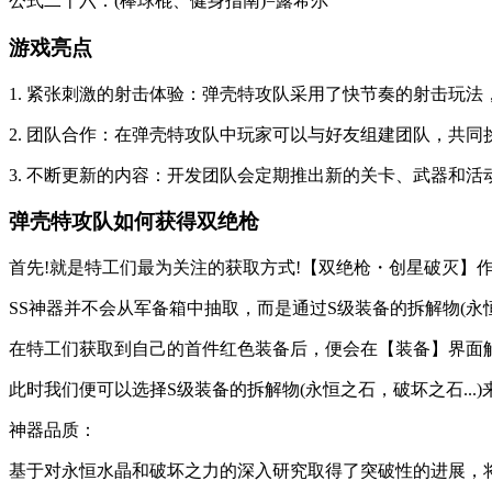
公式二十六：(棒球棍、健身指南)=露希尔
游戏亮点
1. 紧张刺激的射击体验：弹壳特攻队采用了快节奏的射击玩
2. 团队合作：在弹壳特攻队中玩家可以与好友组建团队，共
3. 不断更新的内容：开发团队会定期推出新的关卡、武器和
弹壳特攻队如何获得双绝枪
首先!就是特工们最为关注的获取方式!【双绝枪・创星破灭】
SS神器并不会从军备箱中抽取，而是通过S级装备的拆解物(永恒之
在特工们获取到自己的首件红色装备后，便会在【装备】界面
此时我们便可以选择S级装备的拆解物(永恒之石，破坏之石...)
神器品质：
基于对永恒水晶和破坏之力的深入研究取得了突破性的进展，