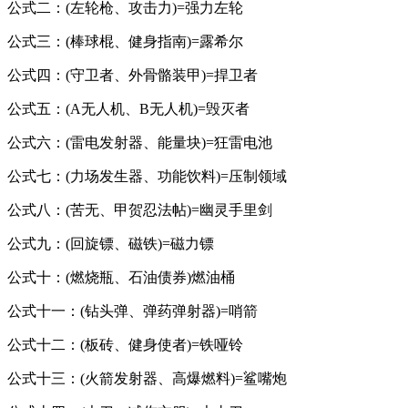
公式二：(左轮枪、攻击力)=强力左轮
公式三：(棒球棍、健身指南)=露希尔
公式四：(守卫者、外骨骼装甲)=捍卫者
公式五：(A无人机、B无人机)=毁灭者
公式六：(雷电发射器、能量块)=狂雷电池
公式七：(力场发生器、功能饮料)=压制领域
公式八：(苦无、甲贺忍法帖)=幽灵手里剑
公式九：(回旋镖、磁铁)=磁力镖
公式十：(燃烧瓶、石油债券)燃油桶
公式十一：(钻头弹、弹药弹射器)=哨箭
公式十二：(板砖、健身使者)=铁哑铃
公式十三：(火箭发射器、高爆燃料)=鲨嘴炮