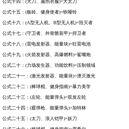
公式十四：(大刀、减伤衣服)=大太刀
公式十五：(板砖、健身使者)=铁哑铃
公式十六：(A型无人机、B型无人机)=毁灭者
公式十七：(守卫者、外骨骼装甲)=捍卫者
公式十八：(雷电发射器、能量块)=狂雷电池
公式十九：(火箭发射器、高爆燃料)=鲨嘴炮
公式二十：(力场发生器、功能饮料)=压制领域
公式二十一：(激光发射器、能量块)=湮灭激光
公式二十二：(棒球棍、健身指南)=暴力美学
公式二十三：(左轮、能量弹头)=双发左轮
公式二十四：(霰弹枪、能量弹头)=加特林
公式二十五：(太刀、浪人铠甲)=妖刀