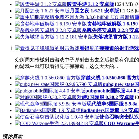
暖雪手游 3.1.2 安卓版
1024 MB |
0
月圆之夜 1.6.21 安卓版
1.1 GB |
0
重
贪婪地牢破解版 1.6.19
杀戮尖塔安卓版 2.2.8 安
失落城堡官方版 1.12.
看得见子弹弹道的射击游戏
众所周知枪械射击游戏中子弹射击出去之后都是有弹道的
的游戏中就可以看得见子弹弹道，这会大大的...
穿越火线 1.0.560.860 官方
pubg new stat
pubgmobile国际服 4.4.
对峙2国际服 0.30.2 安卓版
10
现代战争5国际服 5.9.8
Badlanders国际服 1.9 安
使命召唤突击队汉化版
COD Warzone手
猜你喜欢