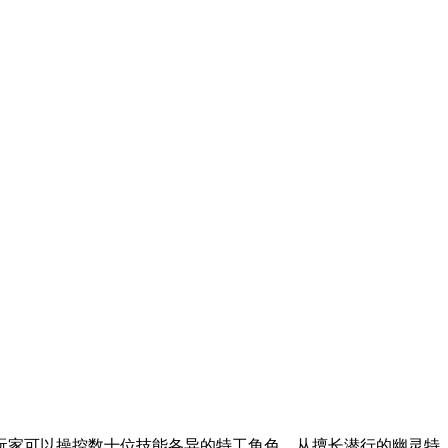
玩家可以操控数十位技能各异的特工角色，从擅长潜行的幽灵特