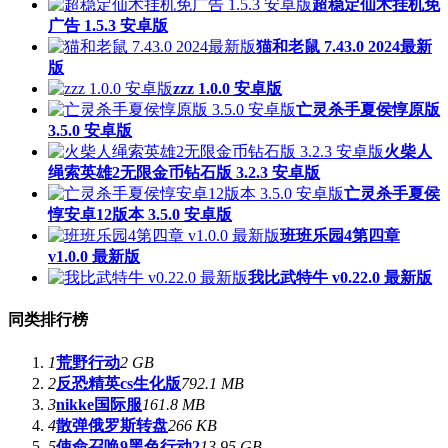
超稳定仙术挂机免
广告 1.5.3 安卓版
猫和老鼠 7.43.0 2024最新
版
zzz 1.0.0 安卓版
亡灵杀手夏侯惇原版
3.5.0 安卓版
火柴人
绳索英雄2无限金币钻石版 3.2.3 安卓版
亡灵杀手夏侯
惇安卓12版本 3.5.0 安卓版
班班乐园4第四章
v1.0.0 最新版
我比武特牛 v0.22.0 最新版
同类排行榜
1
荒野行动
2 GB
2
反恐精英cs生化版
792.1 MB
3
nikke国际服
161.8 MB
4
散弹俄罗斯转盘
266 KB
5
使命召唤9黑色行动2
13.95 GB