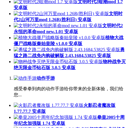
文明时代2暗潮mod 1.7
安卓版
文明时
代2山河万里mod 1.26R(胜利日) 安卓版
文明时代2
永恒的革命mod new.1.01 安卓版
植物大战
僵尸战略版秦始皇陵 v1.0.0 安卓版
勇
猛之路二战免内购破解版 2.43.1684.53825 安卓版
物种战争灭
绝无限金币钻石版 3.0.5 安卓版
动作手游
感受拳拳到肉的动作手游给你带来的全新体验，我们给
您...
火影忍者魔改版
1.77.77.7 安卓版
拳皇2005十周
年纪念加强版 1.74 安卓版