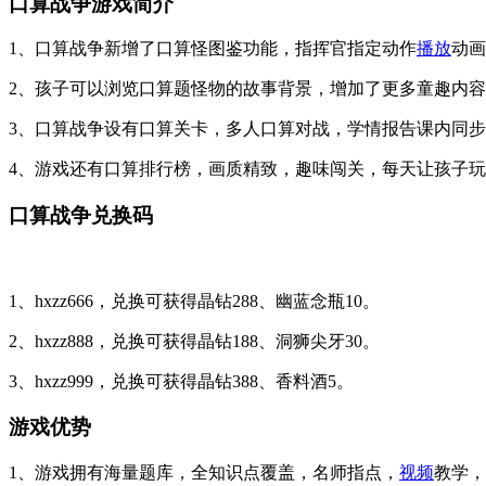
口算战争游戏简介
1、口算战争新增了口算怪图鉴功能，指挥官指定动作
播放
动画
2、孩子可以浏览口算题怪物的故事背景，增加了更多童趣内
3、口算战争设有口算关卡，多人口算对战，学情报告课内同
4、游戏还有口算排行榜，画质精致，趣味闯关，每天让孩子玩
口算战争兑换码
1、hxzz666，兑换可获得晶钻288、幽蓝念瓶10。
2、hxzz888，兑换可获得晶钻188、洞狮尖牙30。
3、hxzz999，兑换可获得晶钻388、香料酒5。
游戏优势
1、游戏拥有海量题库，全知识点覆盖，名师指点，
视频
教学，