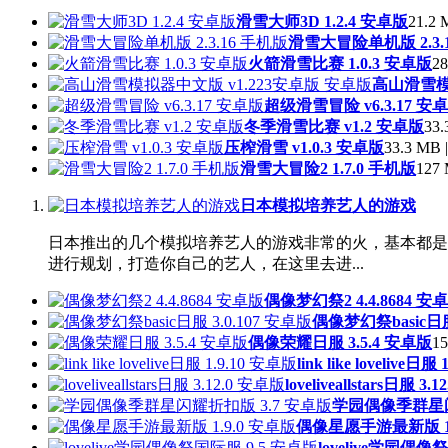
滑雪大师3D 1.2.4 安卓版
21.2 
滑雪大冒险单机版 2.3.
火箭滑雪比赛 1.0.3 安卓版
28
高山滑雪模
超级滑雪冒险 v6.3.17 安
冬季滑雪比赛 v1.2 安卓版
33.
压榨滑雪 v1.0.3 安卓版
33.3 MB |
滑雪大冒险2 1.7.0 手机版
127 
日本模拟培养艺人的游戏
日本推出的几个模拟培养艺人的游戏非常的火，基本都是l
进行规划，打造你自己的艺人，在这里去进...
偶像梦幻祭2 4.4.8684 安
偶像梦幻祭basic日服 
偶像荣耀日服 3.5.4 安卓版
15
link like lovelive日
loveliveallstars日服 3
学园偶像季群星闪
偶像星愿手游最新版 1.
lovelive学园偶像