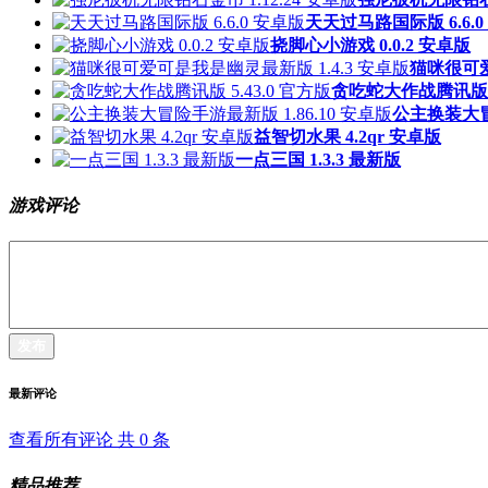
天天过马路国际版 6.6.0
挠脚心小游戏 0.0.2 安卓版
猫咪很可爱
贪吃蛇大作战腾讯版 5.
公主换装大冒险
益智切水果 4.2qr 安卓版
一点三国 1.3.3 最新版
游戏评论
发布
最新评论
查看所有评论 共
0
条
精品推荐