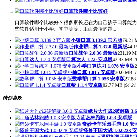
口算软件哪个比较好
口算软件哪个比较好？很多家长还在为自己孩子口算能力
些软件适用于小学、初中等等，里面囊括的题...
小猿口算 3.139.2 官方版
79.21 
作业帮口算 7.37.0 最新版
44.1
口算战争 2.0.36 最新版
231.19 M
口算达人 1.2.0 安卓版
42.93 MB |
0
小学口算练习 1.076 安卓版
2
小柚口算 1.015 安卓版
30.6 MB |
1
数学帮口算 1.056 安卓版
27.88
口算帮 1.1.4 安卓版
82.77 MB |
04-21
猜你喜欢
纸片大作战2破解版 3.6
寺庙丛林跑酷 1.0.3 安卓版
奇妙卡车乐园手游 1.0 安
怪兽王国大战 1.0.0228 
强尼扳机无限钻石金币