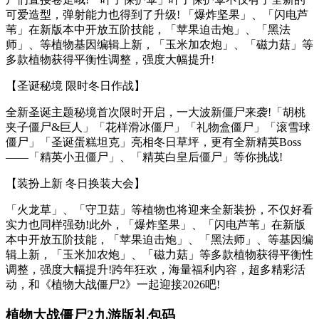
可爱造型，弹射能力也得到了升级! 「爆炸坚果」、「闪电芦
苇」在新版本中开放五阶技能，「苹果迫击炮」、「黑法
师」、等植物基因编辑上新，「玉米加农炮」、「磁力菇」等
多款植物获得平衡性调整，强度大幅提升!
【圣诞秘境 限时冬日作战】
全新圣诞主题秘境首次限时开启，一大波新僵尸来袭!「胡桃
夹子僵尸&巨人」「花样滑冰僵尸」「礼物盒僵尸」「滚雪球
僵尸」「圣诞蛋糕坦克」亮相冬日草坪，更有全新精英Boss
——「精英小丑僵尸」、「精英白皇后僵尸」等你挑战!
【装扮上新 冬日换装大会】
「火龙草」、「守卫菇」等植物也将迎来全新装扮，不仅好看
实力也同样强劲!此外，「爆炸坚果」、「闪电芦苇」在新版
本中开放五阶技能，「苹果迫击炮」、「黑法师」、等基因编
辑上新，「玉米加农炮」、「磁力菇」等多款植物获得平衡性
调整，强度大幅提升!跨年狂欢，海量福利内容，超多精彩活
动，和《植物大战僵尸2》一起迎接2026吧!
植物大战僵尸2九游版礼包码