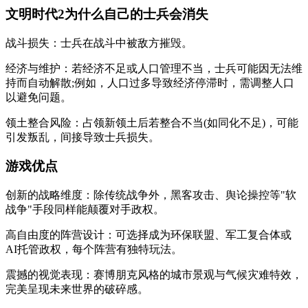
文明时代2为什么自己的士兵会消失
‌战斗损失‌：士兵在战斗中被敌方摧毁。‌‌
‌经济与维护‌：若经济不足或人口管理不当，士兵可能因无法维
持而自动解散;例如，人口过多导致经济停滞时，需调整人口
以避免问题。‌‌
‌领土整合风险‌：占领新领土后若整合不当(如同化不足)，可能
引发叛乱，间接导致士兵损失。‌‌
游戏优点
创新的战略维度：除传统战争外，黑客攻击、舆论操控等"软
战争"手段同样能颠覆对手政权。
高自由度的阵营设计：可选择成为环保联盟、军工复合体或
AI托管政权，每个阵营有独特玩法。
震撼的视觉表现：赛博朋克风格的城市景观与气候灾难特效，
完美呈现未来世界的破碎感。