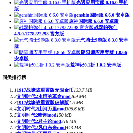
光遇应用宝服 0.16.0 手机
版
genshin国际服 6.6.0 安卓版
原神国际服 6.6.0 安卓版
战双帕弥什
4.5.0.1778222298 官方版
元气骑士9游版 8.3.0 安卓
版
阴阳师应用宝版 1.8.66
安卓版
荒神记0.1折 1.0.2 安卓版
同类排行榜
1
1917战壕战重置版无限金币
133.7 MB
2
文明时代2永恒的革命mod
269 MB
3
1917战壕战重置版破解版
1.5 MB
4
文明时代2山河万里mod
306.6 MB
5
文明时代2暗潮mod
150 MB
6
文明时代2君主论mod
318 MB
7
文明时代2风自东来mod
443 MB