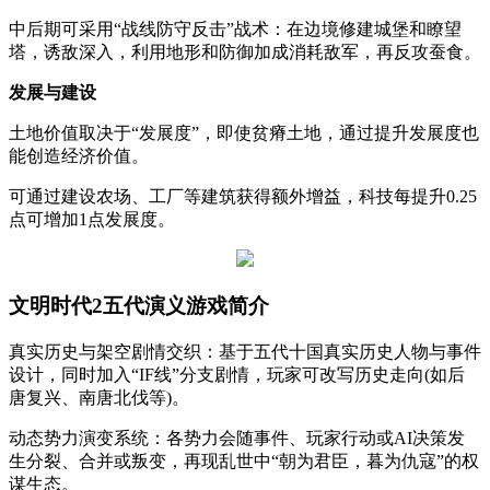
中后期可采用“战线防守反击”战术：在边境修建城堡和瞭望
塔，诱敌深入，利用地形和防御加成消耗敌军，再反攻蚕食。
‌发展与建设‌
土地价值取决于“发展度”，即使贫瘠土地，通过提升发展度也
能创造经济价值。
可通过建设农场、工厂等建筑获得额外增益，科技每提升0.25
点可增加1点发展度。
文明时代2五代演义游戏简介
真实历史与架空剧情交织：基于五代十国真实历史人物与事件
设计，同时加入“IF线”分支剧情，玩家可改写历史走向(如后
唐复兴、南唐北伐等)。
动态势力演变系统：各势力会随事件、玩家行动或AI决策发
生分裂、合并或叛变，再现乱世中“朝为君臣，暮为仇寇”的权
谋生态。