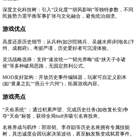
深度文化科技树：引入“汉化度”“胡风影响”等独特参数，不同
民族势力需平衡军事扩张与文化融合，避免统治崩溃。
游戏优点
高度还原历史细节：从兵种(如沙陀骑兵、吴越水师)到地名(汴
州、成都府)，考据严谨，历史爱好者可沉浸体验。
灵活战略选择：支持“速攻统一”“韬光养晦”或“挟天子令诸
侯”等多种破局思路，无固定胜利公式。
MOD友好架构：开放历史事件编辑器，玩家可自定义剧本
(如“黄巢之乱”“燕云十六州”)，拓展游戏内容。
游戏亮点
“天命系统” ：通过积累声望、完成历史任务(如收复长安)争
夺“天命”标签，获得全局buff并吸引名将投奔。
名将养成与羁绊：郭崇韬、李存勖等历史名将拥有专属技能
树，其忠诚度会因玩家决策波动，甚至触发叛变或弑君事件。