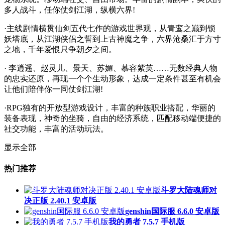
多人战斗，任你仗剑江湖，纵横六界!
·主线剧情横贯仙剑五代七作的游戏世界观，从青鸾之巅到锁
妖塔底，从江湖侠侣之誓到上古神魔之争，六界沧桑汇于方寸
之地，千年爱恨只争朝夕之间。
· 李逍遥、赵灵儿、景天、苏媚、慕容紫英……无数经典人物
的忠实还原，再现一个个生动形象，达成一定条件甚至有机会
让他们陪伴你一同仗剑江湖!
·RPG独有的开放型游戏设计，丰富的种族职业搭配，华丽的
装备表现，神奇的坐骑，自由的经济系统，匹配移动端便捷的
社交功能，丰富的活动玩法。
显示全部
热门推荐
斗罗大陆魂师对
决正版 2.40.1 安卓版
genshin国际服 6.6.0 安卓版
我的勇者 7.5.7 手机版