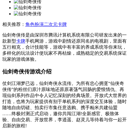
相关推荐：
角色扮演
二次元卡牌
仙剑奇侠传是由深圳市腾讯计算机系统有限公司研发出来的一
款新型
卡牌
手机网游，游戏中剧情还原同名的电视剧，里面有
五行相克，合计技能等，游戏中有丰富的养成系统等你来玩，
多样化的玩法设计使玩家不再枯燥，成熟稳定的交易系统保证
玩家的游戏体验。
仙剑奇侠传游戏介绍
仗剑江湖梦已远，仙剑奇侠永流传。为所有忠心拥趸“仙侠奇
侠传”的粉丝们原汁原味地还原原著荡气回肠的爱恨情仇、再
现仙剑系列作品中令人记忆深刻的经典场景。开放式大世界的
打造，也将为玩家提供有别于单机系列的深度交互体验，随时
随地自由切磋、拍卖行市集任意选购、携手籼米共建仙盟
……终极封测正式启动，邀你共闯江湖!全新感官、极致体
验、自由交易、开放世界，李逍遥、赵灵儿等待着与你一起开
启新的旅程!