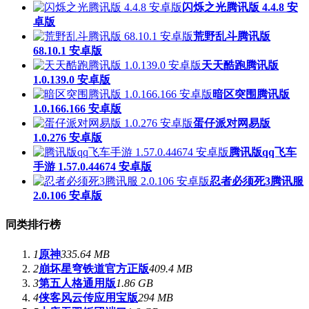
闪烁之光腾讯版 4.4.8 安
卓版
荒野乱斗腾讯版
68.10.1 安卓版
天天酷跑腾讯版
1.0.139.0 安卓版
暗区突围腾讯版
1.0.166.166 安卓版
蛋仔派对网易版
1.0.276 安卓版
腾讯版qq飞车
手游 1.57.0.44674 安卓版
忍者必须死3腾讯服
2.0.106 安卓版
同类排行榜
1
原神
335.64 MB
2
崩坏星穹铁道官方正版
409.4 MB
3
第五人格通用版
1.86 GB
4
侠客风云传应用宝版
294 MB