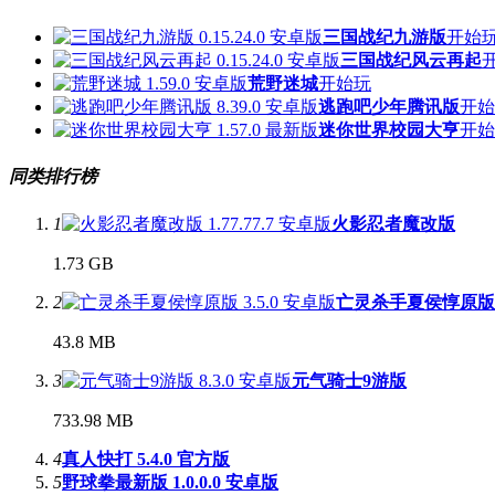
三国战纪九游版
开始
三国战纪风云再起
荒野迷城
开始玩
逃跑吧少年腾讯版
开始
迷你世界校园大亨
开始
同类排行榜
1
火影忍者魔改版
1.73 GB
2
亡灵杀手夏侯惇原版
43.8 MB
3
元气骑士9游版
733.98 MB
4
真人快打 5.4.0 官方版
5
野球拳最新版 1.0.0.0 安卓版