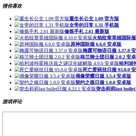
猜你喜欢
重生长公主 1.09 官方版
女帝的日常 1.31 手机版
修炼手札 2.61 最新版
火焰纹章英雄国际服 8.
原神国际服 6.6.0 安卓版
梅露可物语日服 3.37.0 
格兰骑士团日服 2.0.2 安
哈利波特
死亡爱丽丝日服 93.0.0 
偶像荣耀日服 3.5.4 安卓版
契约之殇日服 1.0.0 安卓版
突击莉莉last bulle
游戏评论