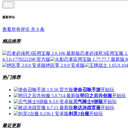
发布
最新评论
查看所有评论 共
0
条
精品推荐
忍者必须死3应用宝服 2.0
4.5.0.1778222298 官方版
火
绝区零 2.0.0 安卓版
热门推荐
使命召唤手游
开始玩
明日之后共创服
开始玩
元气骑士9游版
开始玩
敢达决战官服
开始玩
剑灵2台服
开始玩
最近更新