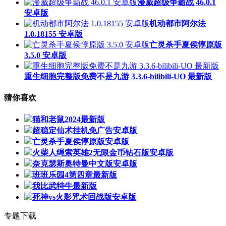
漫威超级争霸战 46.0.1
安卓版
机动都市阿尔法
1.0.18155 安卓版
亡灵杀手夏侯惇原版
3.5.0 安卓版
重生细胞完整版免费不是九游 3.3.6-bilibili-UO 最新版
猜你喜欢
猫和老鼠2024最新版
超稳定仙术挂机免广告安卓版
亡灵杀手夏侯惇原版安卓版
火柴人绳索英雄2无限金币钻石版安卓版
奈克瑟斯奥特曼中文版安卓版
班班乐园4第四章最新版
我比武特牛最新版
死神vs火影咒术回战版安卓版
专题下载