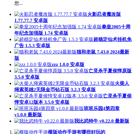
您...
火影忍者魔改版
1.77.77.7 安卓版
拳皇2005十周
年纪念加强版 1.74 安卓版
超稳定仙术挂机免
广告 1.5.3 安卓版
猫和老鼠 7.43.0 2024最新
版
zzz 1.0.0 安卓版
亡灵杀手夏侯惇原版
3.5.0 安卓版
火柴人
绳索英雄2无限金币钻石版 3.2.3 安卓版
亡灵杀手夏侯
惇安卓12版本 3.5.0 安卓版
班班乐园4第四章
v1.0.0 最新版
我比武特牛 v0.22.0 最新版
横版动作手游有哪些好玩的