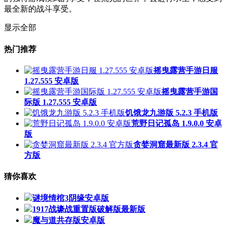
最全新的战斗享受。
显示全部
热门推荐
摇曳露营手游日服
1.27.555 安卓版
摇曳露营手游国
际版 1.27.555 安卓版
饥饿龙九游版 5.2.3 手机版
荒野日记孤岛 1.9.0.0 安卓
版
贪婪洞窟最新版 2.3.4 官
方版
猜你喜欢
谜境情棺3阴缘安卓版
1917战壕战重置版破解版最新版
魔与道共存版安卓版