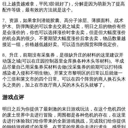
往上越贵越难拿，平民3阶就好了)，分解是因为萌新为了提高
配件等级，最有效的方法就是这个。
7、资源，如果拿到潜能胶囊、高分子涂层、薄膜面料、战术
护木、防弹陶瓷的可以拿去交易之城卖，明日之后的物价有些
是会涨价的，你也可以选择涨价时拿去卖，但是但大幅度涨价
的机会真的很少。不要期望大幅度涨价后拿去卖，物品数量越
接近一组，价格越低越好卖。可以适当的囤货和降低定价。
8、升庄，前期没有采集券，是很缺升庄的材料的这里建议开
动荡之城(可以在庄园控制器里金库换各种木头等材料)。半成
品尽量自己用采集券买材料去做(没采集券的前期可以打特殊
感染者入侵和不明生物)。开莱文市黎明区的日常以后就做一
个三倍和莱文市的四个日常。可以在四个阵营的商人换石头木
头之类的，加上在市政厅商人买的木头石头就够了。
游戏点评
明日之后为你提供了最刺激的末日游戏玩法，在这个危机四伏
的废土世界中去进行冒险，周围都是各种危机的存在，在这里
去进行体验我们给你带来的全新游戏挑战，完成我们给你提供
的独特游戏模式的享受，在荒芜的世界中去进行求生，感受到