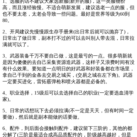
1、选服的话不建议大家选新服(新开的服)，这一类服物价
高，而且涨经验慢。不适合萌新发展，建议选老一点的服，但
也不要太老，太老会导致一些问题。最好是世界等级为60到
80。
2、开局建议先慢慢跟生存手册来(出日常后就可以抛弃了)，
日常出了做日常，副本打不过的可以去叫别人带去混，日常拉
满就可以了。
3、武器装备千万不要自己做，这是最亏的一点。很多萌新就
是因为傻傻的去自己采集资源造武器，这样子又浪费时间有没
有什么效果。要知道一点明日的好武器和好装备都在市场里，
拿自己干到的金条去交易之城买，(交易之城在左下角)。武器
一定要买进化，雷拓霰弹枪和喷火器都是必备的。
4、职业选择，15级后可以去选择自己的职业(一定要选血清学
家)。
5、日常的话想玩下去必须拉满(不一定是天天，但有时间一定
要做)，然后就是副本能做的话要做。
6、配件，到后面会接触到配件，建议留下三阶的，其他的都
分解了(三阶是最适合成高品质配件的，阶级越高越好，但是